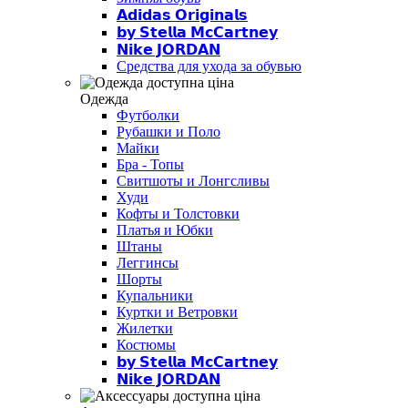
𝗔𝗱𝗶𝗱𝗮𝘀 𝗢𝗿𝗶𝗴𝗶𝗻𝗮𝗹𝘀
𝗯𝘆 𝗦𝘁𝗲𝗹𝗹𝗮 𝗠𝗰𝗖𝗮𝗿𝘁𝗻𝗲𝘆
𝗡𝗶𝗸𝗲 𝗝𝗢𝗥𝗗𝗔𝗡
Средства для ухода за обувью
Одежда
Футболки
Рубашки и Поло
Майки
Бра - Топы
Свитшоты и Лонгсливы
Худи
Кофты и Толстовки
Платья и Юбки
Штаны
Леггинсы
Шорты
Купальники
Куртки и Ветровки
Жилетки
Костюмы
𝗯𝘆 𝗦𝘁𝗲𝗹𝗹𝗮 𝗠𝗰𝗖𝗮𝗿𝘁𝗻𝗲𝘆
𝗡𝗶𝗸𝗲 𝗝𝗢𝗥𝗗𝗔𝗡