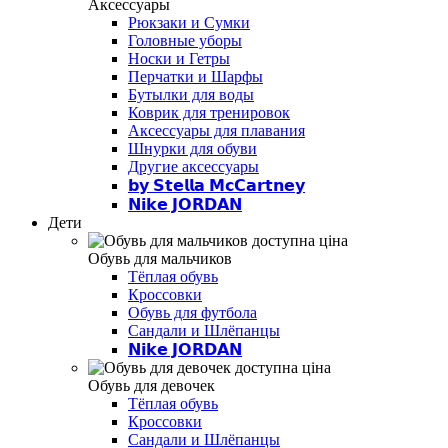
Аксессуары
Рюкзаки и Сумки
Головные уборы
Носки и Гетры
Перчатки и Шарфы
Бутылки для воды
Коврик для тренировок
Аксессуары для плавания
Шнурки для обуви
Другие аксессуары
𝗯𝘆 𝗦𝘁𝗲𝗹𝗹𝗮 𝗠𝗰𝗖𝗮𝗿𝘁𝗻𝗲𝘆
𝗡𝗶𝗸𝗲 𝗝𝗢𝗥𝗗𝗔𝗡
Дети
Обувь для мальчиков
Тёплая обувь
Кроссовки
Обувь для футбола
Сандали и Шлёпанцы
𝗡𝗶𝗸𝗲 𝗝𝗢𝗥𝗗𝗔𝗡
Обувь для девочек
Тёплая обувь
Кроссовки
Сандали и Шлёпанцы