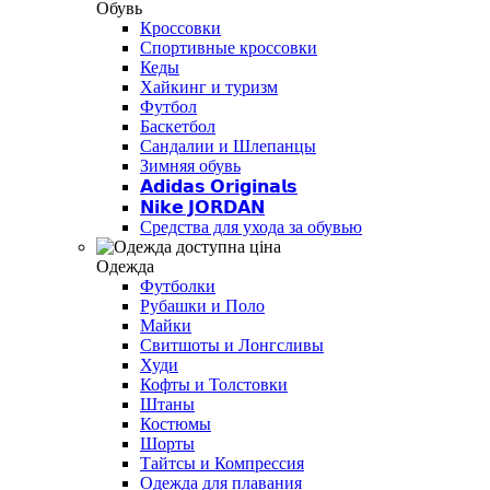
Обувь
Кроссовки
Спортивные кроссовки
Кеды
Хайкинг и туризм
Футбол
Баскетбол
Сандалии и Шлепанцы
Зимняя обувь
𝗔𝗱𝗶𝗱𝗮𝘀 𝗢𝗿𝗶𝗴𝗶𝗻𝗮𝗹𝘀
𝗡𝗶𝗸𝗲 𝗝𝗢𝗥𝗗𝗔𝗡
Средства для ухода за обувью
Одежда
Футболки
Рубашки и Поло
Майки
Свитшоты и Лонгсливы
Худи
Кофты и Толстовки
Штаны
Костюмы
Шорты
Тайтсы и Компрессия
Одежда для плавания