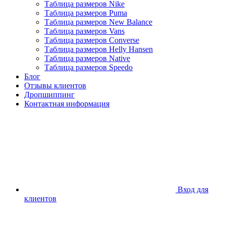
Таблица размеров Nike
Таблица размеров Puma
Таблица размеров New Balance
Таблица размеров Vans
Таблица размеров Converse
Таблица размеров Helly Hansen
Таблица размеров Native
Таблица размеров Speedo
Блог
Отзывы клиентов
Дропшиппинг
Контактная информация
Вход для
клиентов