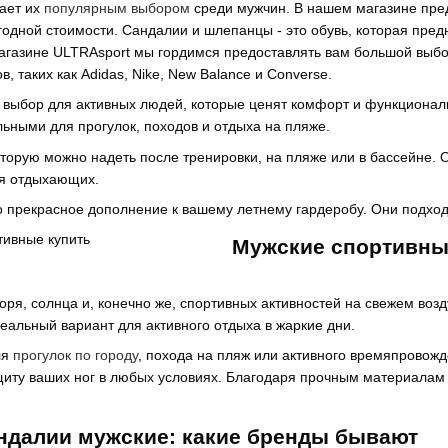
лает их
популярным выбором
среди мужчин. В нашем магазине пре
одной стоимости. Сандалии и шлепанцы - это обувь, которая пред
магазине ULTRAsport мы гордимся предоставлять вам большой выбо
 таких как Adidas, Nike, New Balance и Converse.
й выбор для активных людей, которые ценят комфорт и функциона
альными для прогулок, походов и отдыха на пляже.
оторую можно надеть после тренировки, на пляже или в бассейне. О
я отдыхающих.
то прекрасное дополнение к вашему летнему гардеробу. Они подход
Мужские спортивны
моря, солнца и, конечно же, спортивных активностей на свежем воз
еальный вариант для активного отдыха в жаркие дни.
ля
прогулок по городу
, похода на пляж или активного времяпровож
щиту ваших ног в любых условиях. Благодаря прочным материалам 
ндалии мужские: какие бренды бывают