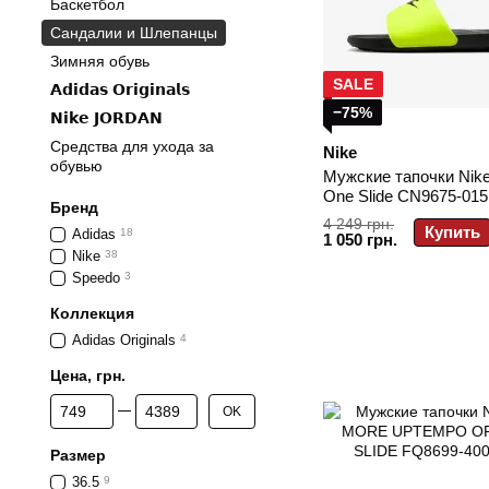
Баскетбол
Сандалии и Шлепанцы
Зимняя обувь
SALE
𝗔𝗱𝗶𝗱𝗮𝘀 𝗢𝗿𝗶𝗴𝗶𝗻𝗮𝗹𝘀
−75%
𝗡𝗶𝗸𝗲 𝗝𝗢𝗥𝗗𝗔𝗡
Средства для ухода за
Nike
обувью
Мужские тапочки Nike 
One Slide CN9675-015
Бренд
4 249 грн.
Купить
Adidas
18
1 050 грн.
Nike
38
Speedo
3
Коллекция
Adidas Originals
4
Цена, грн.
От Цена, грн.
До Цена, грн.
OK
Размер
36.5
9