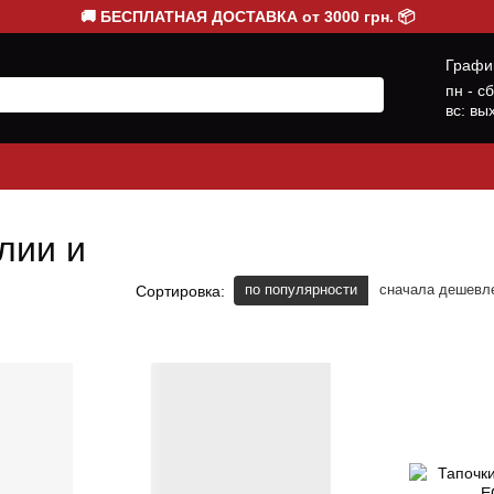
🚚 БЕСПЛАТНАЯ ДОСТАВКА от 3000 грн. 📦
Графи
пн - с
вс: вы
лии и
по популярности
сначала дешевл
Сортировка: