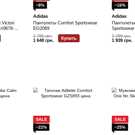
−8%
−16%
Adidas
Adidas
Victori
Пантолеты Comfort Sportswear
Пантолеты 
Cn9678-
EG2069
Sportswea
1 795 грн.
2 299 грн.
Купить
1 648 грн.
1 939 грн.
SALE
SALE
−22%
−25%