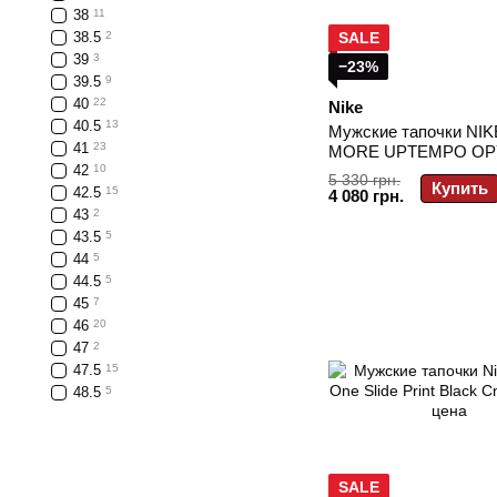
38
11
38.5
2
SALE
39
3
−23%
39.5
9
40
22
Nike
40.5
13
Мужские тапочки NIK
41
23
MORE UPTEMPO OP
42
10
SLIDE FQ8699-400
5 330 грн.
Купить
42.5
15
4 080 грн.
43
2
43.5
5
44
5
44.5
5
45
7
46
20
47
2
47.5
15
48.5
5
SALE