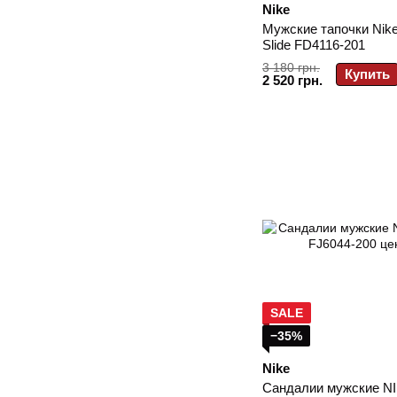
Nike
Мужские тапочки Nik
Slide FD4116-201
3 180 грн.
Купить
2 520 грн.
SALE
−35%
Nike
Сандалии мужские N