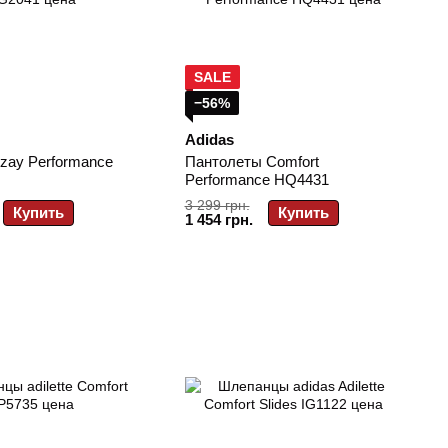
SALE
−56%
Adidas
zay Performance
Пантолеты Comfort
Performance HQ4431
3 299 грн.
Купить
Купить
1 454 грн.