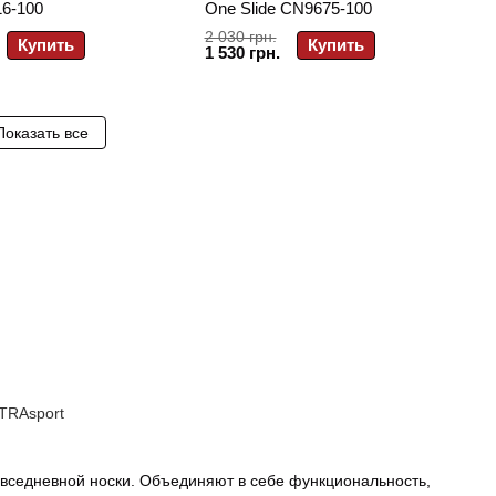
16-100
One Slide CN9675-100
2 030 грн.
Купить
Купить
1 530 грн.
Показать все
LTRAsport
овседневной носки. Объединяют в себе функциональность,