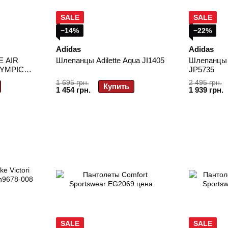
SALE
SALE
−14%
−22%
Adidas
Adidas
E AIR
Шлепанцы Adilette Aqua JI1405
Шлепанцы a
YMPIC
JP5735
1 695 грн.
2 495 грн.
Купить
1 454 грн.
1 939 грн.
SALE
SALE