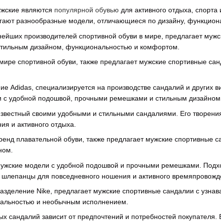
ужские являются
популярной обувью
для активного отдыха, спорта 
ают разнообразные модели, отличающиеся по дизайну, функциона
пнейших производителей спортивной обуви в мире, предлагает муж
стильным дизайном, функциональностью и комфортом.
 в мире спортивной обуви, также предлагает мужские спортивные с
ние Adidas, специализируется на производстве сандалий и других 
и с удобной подошвой, прочными ремешками и стильным дизайном
 известный своими удобными и стильными сандалиями. Его творен
ия и активного отдыха.
ренд плавательной обуви, также предлагает мужские спортивные 
ном.
мужские модели с удобной подошвой и прочными ремешками. Подхо
и шлепанцы для повседневного ношения и активного времяпровожд
дразделение Nike, предлагает мужские спортивные сандалии с узн
нальностью и необычным исполнением.
х сандалий зависит от предпочтений и потребностей покупателя.