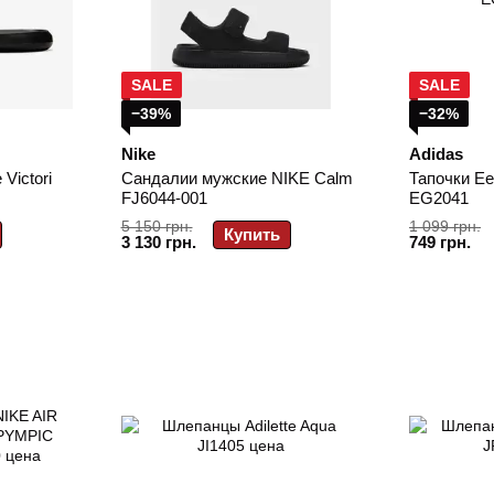
SALE
SALE
−39%
−32%
Nike
Adidas
Victori
Сандалии мужские NIKE Calm
Тапочки Ee
FJ6044-001
EG2041
5 150 грн.
1 099 грн.
Купить
3 130 грн.
749 грн.