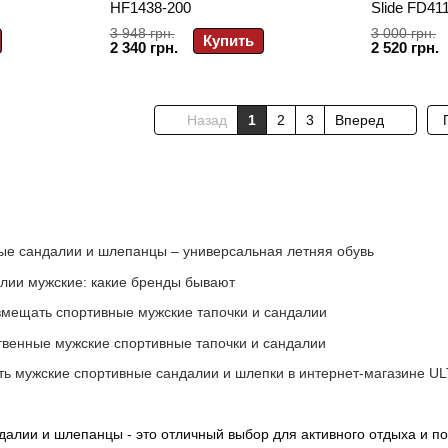
HF1438-200
Slide FD41
3 948 грн.
3 000 грн.
Купить
2 340 грн.
2 520 грн.
Назад
1
2
3
Вперед
ые сандалии и шлепанцы – универсальная летняя обувь
лии мужские: какие бренды бывают
овмещать спортивные мужские тапочки и сандалии
ственные мужские спортивные тапочки и сандалии
ить мужские спортивные сандалии и шлепки в интернет-магазине U
алии и шлепанцы - это отличный выбор для активного отдыха и п