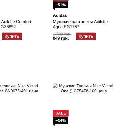
−51%
Adidas
Adilette Comfort
Мужские пантолеты Adilette
r GZ5892
Aqua EG1757
1 729 грн.
Купить
Купить
849 грн.
SALE
−34%