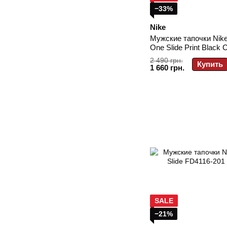
−33%
Nike
Мужские тапочки Nike 
One Slide Print Black 
008
2 490 грн.
Купить
1 660 грн.
SALE
−21%