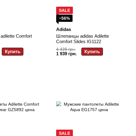
SALE
−56%
Adidas
dilette Comfort
Шлепанцы adidas Adilette
Comfort Slides IG1122
4 439 грн.
Купить
Купить
1 939 грн.
SALE