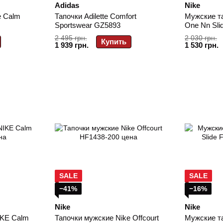
Adidas
Nike
e Calm
Тапочки Adilette Comfort
Мужские та
Sportswear GZ5893
One Nn Sli
2 495 грн.
2 030 грн.
Купить
1 939 грн.
1 530 грн.
SALE
SALE
−41%
−16%
Nike
Nike
IKE Calm
Тапочки мужские Nike Offcourt
Мужские т