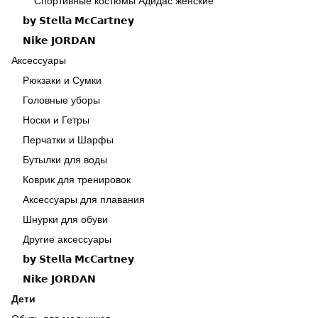
Спортивные костюмы Адидас женские
𝗯𝘆 𝗦𝘁𝗲𝗹𝗹𝗮 𝗠𝗰𝗖𝗮𝗿𝘁𝗻𝗲𝘆
𝗡𝗶𝗸𝗲 𝗝𝗢𝗥𝗗𝗔𝗡
Аксессуары
Рюкзаки и Сумки
Головные уборы
Носки и Гетры
Перчатки и Шарфы
Бутылки для воды
Коврик для тренировок
Аксессуары для плавания
Шнурки для обуви
Другие аксессуары
𝗯𝘆 𝗦𝘁𝗲𝗹𝗹𝗮 𝗠𝗰𝗖𝗮𝗿𝘁𝗻𝗲𝘆
𝗡𝗶𝗸𝗲 𝗝𝗢𝗥𝗗𝗔𝗡
Дети