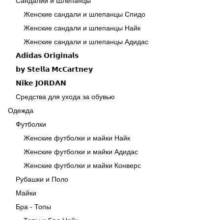
Сандалии и Шлёпанцы
Женские сандали и шлепанцы Спидо
Женские сандали и шлепанцы Найк
Женские сандали и шлепанцы Адидас
𝗔𝗱𝗶𝗱𝗮𝘀 𝗢𝗿𝗶𝗴𝗶𝗻𝗮𝗹𝘀
𝗯𝘆 𝗦𝘁𝗲𝗹𝗹𝗮 𝗠𝗰𝗖𝗮𝗿𝘁𝗻𝗲𝘆
𝗡𝗶𝗸𝗲 𝗝𝗢𝗥𝗗𝗔𝗡
Средства для ухода за обувью
Одежда
Футболки
Женские футболки и майки Найк
Женские футболки и майки Адидас
Женские футболки и майки Конверс
Рубашки и Поло
Майки
Бра - Топы