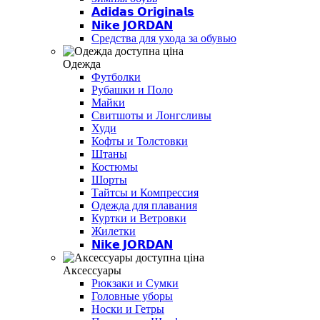
𝗔𝗱𝗶𝗱𝗮𝘀 𝗢𝗿𝗶𝗴𝗶𝗻𝗮𝗹𝘀
𝗡𝗶𝗸𝗲 𝗝𝗢𝗥𝗗𝗔𝗡
Средства для ухода за обувью
Одежда
Футболки
Рубашки и Поло
Майки
Свитшоты и Лонгсливы
Худи
Кофты и Толстовки
Штаны
Костюмы
Шорты
Тайтсы и Компрессия
Одежда для плавания
Куртки и Ветровки
Жилетки
𝗡𝗶𝗸𝗲 𝗝𝗢𝗥𝗗𝗔𝗡
Аксессуары
Рюкзаки и Сумки
Головные уборы
Носки и Гетры