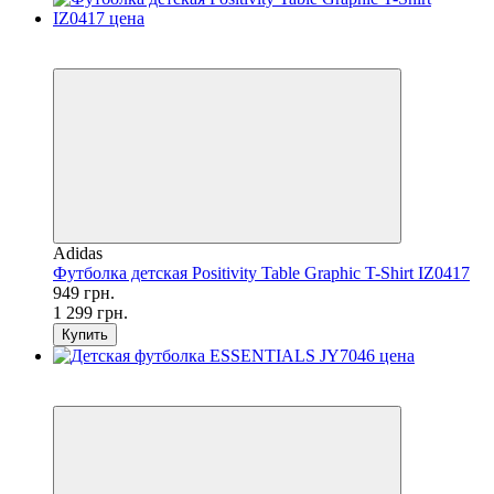
SALE
−27%
Adidas
Футболка детская Positivity Table Graphic T-Shirt IZ0417
949 грн.
1 299 грн.
Купить
SALE
−32%