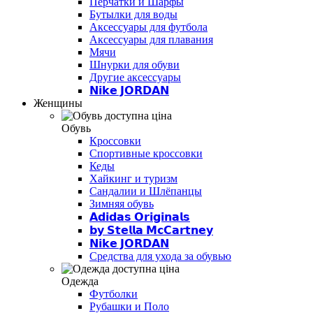
Перчатки и Шарфы
Бутылки для воды
Аксессуары для футбола
Аксессуары для плавания
Мячи
Шнурки для обуви
Другие аксессуары
𝗡𝗶𝗸𝗲 𝗝𝗢𝗥𝗗𝗔𝗡
Женщины
Обувь
Кроссовки
Спортивные кроссовки
Кеды
Хайкинг и туризм
Сандалии и Шлёпанцы
Зимняя обувь
𝗔𝗱𝗶𝗱𝗮𝘀 𝗢𝗿𝗶𝗴𝗶𝗻𝗮𝗹𝘀
𝗯𝘆 𝗦𝘁𝗲𝗹𝗹𝗮 𝗠𝗰𝗖𝗮𝗿𝘁𝗻𝗲𝘆
𝗡𝗶𝗸𝗲 𝗝𝗢𝗥𝗗𝗔𝗡
Средства для ухода за обувью
Одежда
Футболки
Рубашки и Поло