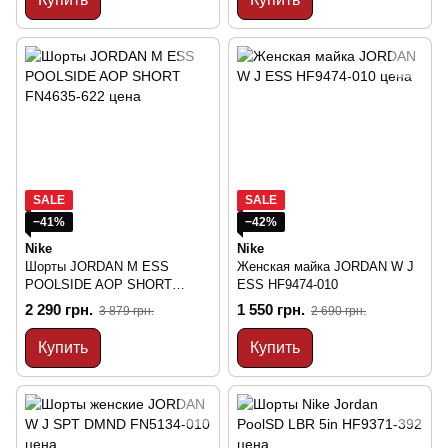
SALE
SALE
−41%
−42%
Nike
Nike
Шорты JORDAN M ESS
Женская майка JORDAN W J
POOLSIDE AOP SHORT
ESS HF9474-010
FN4635-622
2 290 грн.
1 550 грн.
3 879 грн.
2 690 грн.
Купить
Купить