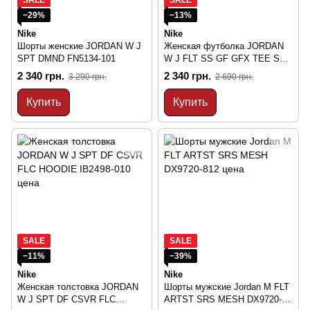
−29%
−13%
Nike
Nike
Шорты женские JORDAN W J
Женская футболка JORDAN
SPT DMND FN5134-101
W J FLT SS GF GFX TEE SUV
IF0830-133
2 340 грн.
2 340 грн.
3 290 грн.
2 690 грн.
Купить
Купить
SALE
SALE
−11%
−39%
Nike
Nike
Женская толстовка JORDAN
Шорты мужские Jordan M FLT
W J SPT DF CSVR FLC
ARTST SRS MESH DX9720-