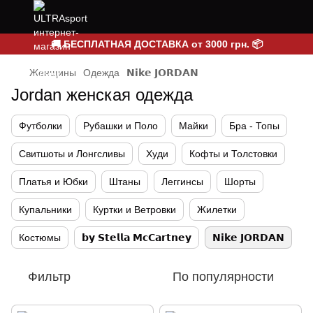
🚚 БЕСПЛАТНАЯ ДОСТАВКА от 3000 грн. 📦
Женщины
Одежда
𝗡𝗶𝗸𝗲 𝗝𝗢𝗥𝗗𝗔𝗡
Jordan женская одежда
Футболки
Рубашки и Поло
Майки
Бра - Топы
Свитшоты и Лонгсливы
Худи
Кофты и Толстовки
Платья и Юбки
Штаны
Леггинсы
Шорты
Купальники
Куртки и Ветровки
Жилетки
Костюмы
𝗯𝘆 𝗦𝘁𝗲𝗹𝗹𝗮 𝗠𝗰𝗖𝗮𝗿𝘁𝗻𝗲𝘆
𝗡𝗶𝗸𝗲 𝗝𝗢𝗥𝗗𝗔𝗡
Фильтр
По популярности