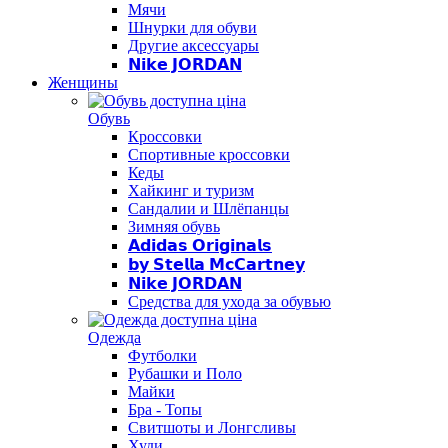
Мячи
Шнурки для обуви
Другие аксессуары
𝗡𝗶𝗸𝗲 𝗝𝗢𝗥𝗗𝗔𝗡
Женщины
Обувь
Кроссовки
Спортивные кроссовки
Кеды
Хайкинг и туризм
Сандалии и Шлёпанцы
Зимняя обувь
𝗔𝗱𝗶𝗱𝗮𝘀 𝗢𝗿𝗶𝗴𝗶𝗻𝗮𝗹𝘀
𝗯𝘆 𝗦𝘁𝗲𝗹𝗹𝗮 𝗠𝗰𝗖𝗮𝗿𝘁𝗻𝗲𝘆
𝗡𝗶𝗸𝗲 𝗝𝗢𝗥𝗗𝗔𝗡
Средства для ухода за обувью
Одежда
Футболки
Рубашки и Поло
Майки
Бра - Топы
Свитшоты и Лонгсливы
Худи