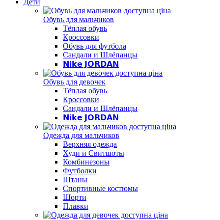
Дети
Обувь для мальчиков
Тёплая обувь
Кроссовки
Обувь для футбола
Сандали и Шлёпанцы
𝗡𝗶𝗸𝗲 𝗝𝗢𝗥𝗗𝗔𝗡
Обувь для девочек
Тёплая обувь
Кроссовки
Сандали и Шлёпанцы
𝗡𝗶𝗸𝗲 𝗝𝗢𝗥𝗗𝗔𝗡
Одежда для мальчиков
Верхняя одежда
Худи и Свитшоты
Комбинезоны
Футболки
Штаны
Спортивные костюмы
Шорти
Плавки