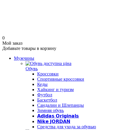
0
Мой заказ
Добавьте товары в корзину
Мужчины
Обувь
Кроссовки
Спортивные кроссовки
Кеды
Хайкинг и туризм
Футбол
Баскетбол
Сандалии и Шлепанцы
Зимняя обувь
𝗔𝗱𝗶𝗱𝗮𝘀 𝗢𝗿𝗶𝗴𝗶𝗻𝗮𝗹𝘀
𝗡𝗶𝗸𝗲 𝗝𝗢𝗥𝗗𝗔𝗡
Средства для ухода за обувью