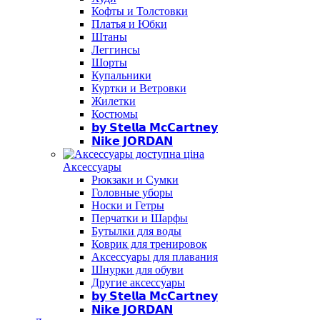
Кофты и Толстовки
Платья и Юбки
Штаны
Леггинсы
Шорты
Купальники
Куртки и Ветровки
Жилетки
Костюмы
𝗯𝘆 𝗦𝘁𝗲𝗹𝗹𝗮 𝗠𝗰𝗖𝗮𝗿𝘁𝗻𝗲𝘆
𝗡𝗶𝗸𝗲 𝗝𝗢𝗥𝗗𝗔𝗡
Аксессуары
Рюкзаки и Сумки
Головные уборы
Носки и Гетры
Перчатки и Шарфы
Бутылки для воды
Коврик для тренировок
Аксессуары для плавания
Шнурки для обуви
Другие аксессуары
𝗯𝘆 𝗦𝘁𝗲𝗹𝗹𝗮 𝗠𝗰𝗖𝗮𝗿𝘁𝗻𝗲𝘆
𝗡𝗶𝗸𝗲 𝗝𝗢𝗥𝗗𝗔𝗡