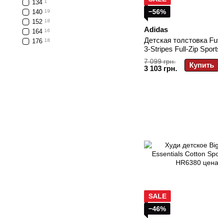
134
1
−56%
140
19
152
18
Adidas
164
16
Детская толстовка Fut
176
18
3-Stripes Full-Zip Spor
HR6317
7 099 грн.
Купить
3 103 грн.
SALE
−46%