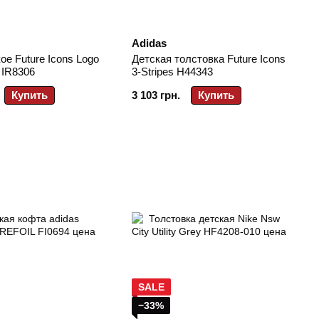
Adidas
ое Future Icons Logo
Детская толстовка Future Icons
 IR8306
3-Stripes H44343
Купить
3 103 грн.
Купить
SALE
−33%