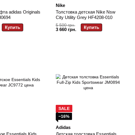
Nike
фта adidas Originals
Толстовка детская Nike Nsw
I0694
City Utility Grey HF4208-010
5 500 грн.
Купить
Купить
3 660 грн.
SALE
−16%
Adidas
ое Essentials Kids
Детская толстовка Essentials