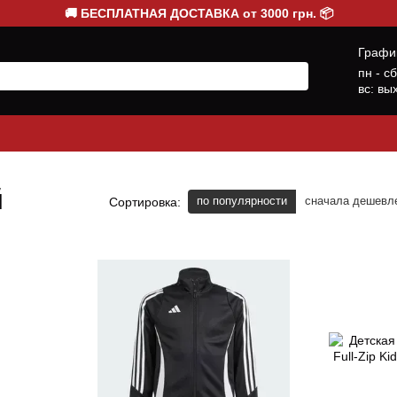
🚚 БЕСПЛАТНАЯ ДОСТАВКА от 3000 грн. 📦
Графи
пн - с
вс: вы
й
по популярности
сначала дешевл
Сортировка: