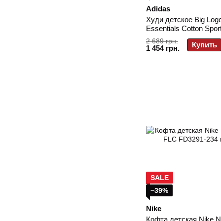
Adidas
Худи детское Big Log
Essentials Cotton Spo
HR6380
2 689 грн.
Купить
1 454 грн.
SALE
−39%
Nike
Кофта детская Nike