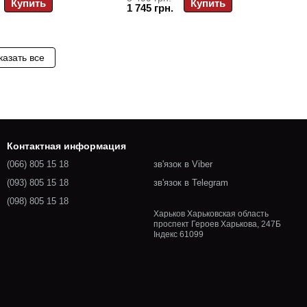
Купить
Купить
1 745 грн.
казать все
Контактная информация
(066) 805 15 18
зв'язок в Viber
(093) 805 15 18
зв'язок в Telegram
(098) 805 15 18
Харьков Харьковская область
проспект Героев Харькова, 247Б
Індекс 61099