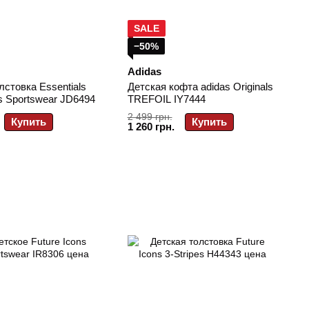
SALE
−50%
Adidas
лстовка Essentials
Детская кофта adidas Originals
ds Sportswear JD6494
TREFOIL IY7444
2 499 грн.
Купить
Купить
1 260 грн.