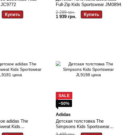
 JC9772
Full-Zip Kids Sportswear JM0894
2 299 грн.
Купить
Купить
1 939 грн.
SALE
−50%
Adidas
ое adidas The
Детская толстовка The
weat Kids
Simpsons Kids Sportswear
 JL9181
JL9198
3 499 грн.