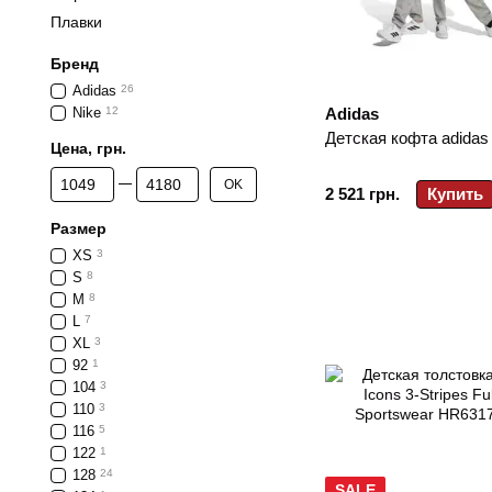
Плавки
Бренд
Adidas
26
Nike
12
Adidas
Детская кофта adidas
Цена, грн.
От Цена, грн.
До Цена, грн.
OK
2 521 грн.
Купить
Размер
XS
3
S
8
M
8
L
7
XL
3
92
1
104
3
110
3
116
5
122
1
128
24
SALE