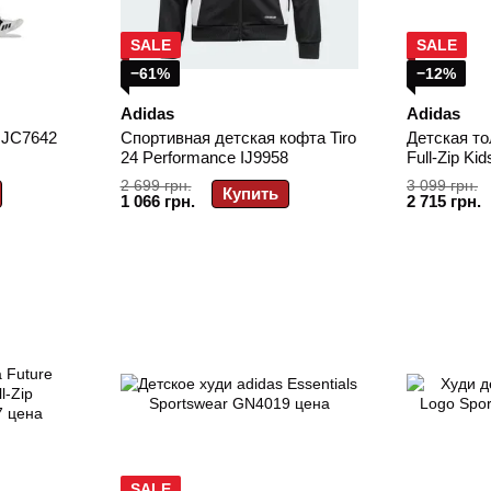
SALE
SALE
−61%
−12%
Adidas
Adidas
 JC7642
Спортивная детская кофта Tiro
Детская то
24 Performance IJ9958
Full-Zip Ki
2 699 грн.
3 099 грн.
Купить
1 066 грн.
2 715 грн.
SALE