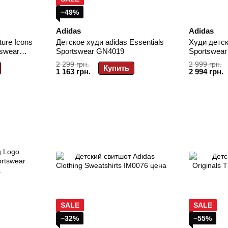
−49%
Adidas
Adidas
ure Icons
Детское худи adidas Essentials
Худи детск
tswear
Sportswear GN4019
Sportswear
2 299 грн.
2 999 грн.
Купить
1 163 грн.
2 994 грн.
SALE
SALE
−32%
−55%