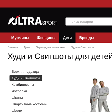
Перейти к основному контенту
Мужчины
Женщины
Дети
Бренды
Главная
Дети
Одежда для мальчиков
Худи и Свитшоты
Худи и Свитшоты для дете
Верхняя одежда
Худи и Свитшоты
Комбинезоны
Футболки
Штаны
Спортивные костюмы
Шорти