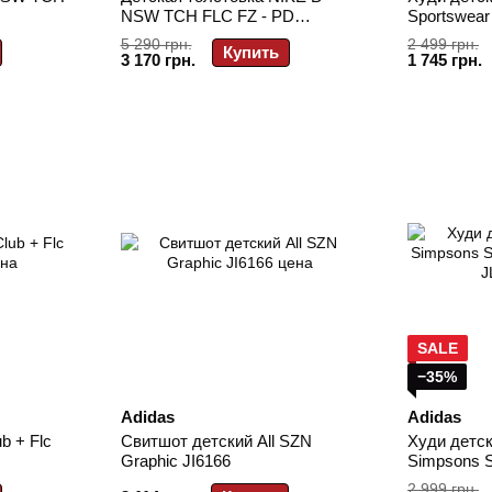
NSW TCH FLC FZ - PD
Sportswear
HV5867-010
5 290 грн.
2 499 грн.
Купить
3 170 грн.
1 745 грн.
SALE
−35%
Adidas
Adidas
b + Flc
Свитшот детский All SZN
Худи детск
Graphic JI6166
Simpsons S
Sportswear
2 999 грн.