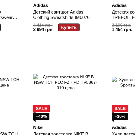
Adidas
Adidas
o
Детский свитшот Adidas
Детская ко
rtswear
Clothing Sweatshirts IM0076
TREFOIL F
4 414 грн.
3 199 грн.
Купить
2 994 грн.
1 454 грн.
SALE
SALE
−40%
−30%
Nike
Adidas
 NSW TCH
Детская толстовка NIKE B
Худи детск