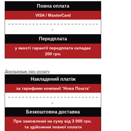
Повна оплата
VISA / MasterCard
− − − − − − − − − − − − − − − − − − − − − − − − − −
−
Передплата
у якості гарантії передплата складає
200 грн.
Докладніше про оплату
Накладений платіж
за тарифами компанії
"
Нова Пошта
"
− − − − − − − − − − − − − − − − − − − − − − − − − −
−
Безкоштовна доставка
При замовленні на суму від 3 000 грн.
та здійсненні повної оплати