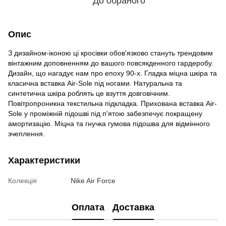
До обраного
Опис
З дизайном-іконою ці кросівки обов'язково стануть трендовим
вінтажним доповненням до вашого повсякденного гардеробу.
Дизайн, що нагадує нам про епоху 90-х. Гладка міцна шкіра та
класична вставка Air-Sole під ногами. Натуральна та
синтетична шкіра роблять це взуття довговічним.
Повітропроникна текстильна підкладка. Прихована вставка Air-
Sole у проміжній підошві під п'ятою забезпечує покращену
амортизацію. Міцна та гнучка гумова підошва для відмінного
зчеплення.
Характеристики
Колекція
Nike Air Force
Оплата
Доставка