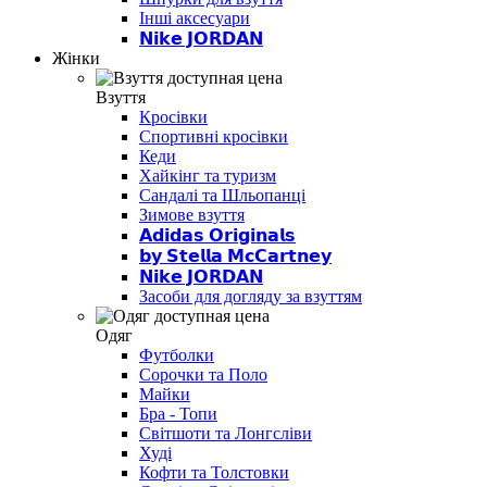
Інші аксесуари
𝗡𝗶𝗸𝗲 𝗝𝗢𝗥𝗗𝗔𝗡
Жінки
Взуття
Кросівки
Спортивні кросівки
Кеди
Хайкінг та туризм
Сандалі та Шльопанці
Зимове взуття
𝗔𝗱𝗶𝗱𝗮𝘀 𝗢𝗿𝗶𝗴𝗶𝗻𝗮𝗹𝘀
𝗯𝘆 𝗦𝘁𝗲𝗹𝗹𝗮 𝗠𝗰𝗖𝗮𝗿𝘁𝗻𝗲𝘆
𝗡𝗶𝗸𝗲 𝗝𝗢𝗥𝗗𝗔𝗡
Засоби для догляду за взуттям
Одяг
Футболки
Сорочки та Поло
Майки
Бра - Топи
Світшоти та Лонгсліви
Худі
Кофти та Толстовки