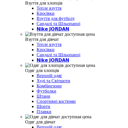
Взуття для хлопців
Тепле взуття
Кросівки
Взуття для футболу
Сандалі та Шльопанці
𝗡𝗶𝗸𝗲 𝗝𝗢𝗥𝗗𝗔𝗡
Взуття для дівчат
Тепле взуття
Кросівки
Сандалі та Шльопанці
𝗡𝗶𝗸𝗲 𝗝𝗢𝗥𝗗𝗔𝗡
Одяг для хлопців
Верхній одяг
Худі та Світшоти
Комбінезони
Футболки
Штани
Спортивні костюми
Шорти
Плавки
Одяг для дівчат
Верхній одяг