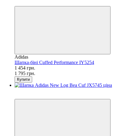
−19%
Adidas
Шапка-біні Cuffed Performance IY5254
1 454 грн.
1 795 грн.
Купити
SALE
−3%