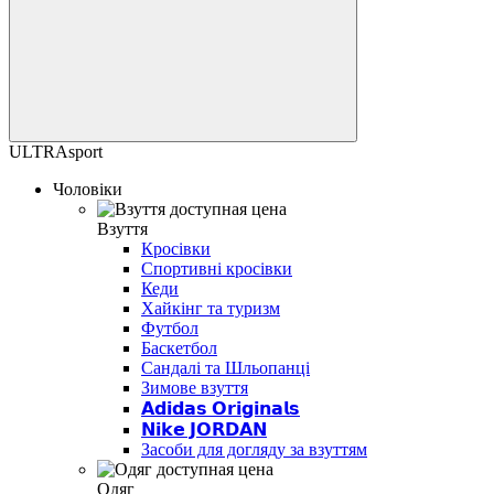
ULTRAsport
Чоловіки
Взуття
Кросівки
Спортивні кросівки
Кеди
Хайкінг та туризм
Футбол
Баскетбол
Сандалі та Шльопанці
Зимове взуття
𝗔𝗱𝗶𝗱𝗮𝘀 𝗢𝗿𝗶𝗴𝗶𝗻𝗮𝗹𝘀
𝗡𝗶𝗸𝗲 𝗝𝗢𝗥𝗗𝗔𝗡
Засоби для догляду за взуттям
Одяг