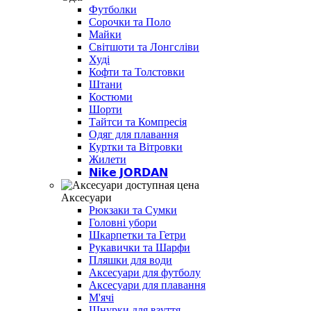
Футболки
Сорочки та Поло
Майки
Світшоти та Лонгсліви
Худі
Кофти та Толстовки
Штани
Костюми
Шорти
Тайтси та Компресія
Одяг для плавання
Куртки та Вітровки
Жилети
𝗡𝗶𝗸𝗲 𝗝𝗢𝗥𝗗𝗔𝗡
Аксесуари
Рюкзаки та Сумки
Головні убори
Шкарпетки та Гетри
Рукавички та Шарфи
Пляшки для води
Аксесуари для футболу
Аксесуари для плавання
М'ячі
Шнурки для взуття