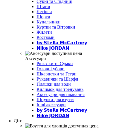
Сукні та Спідниці
Штани
Легінси
Шорти
Купальники
Куртки та Вітровки
Жилети
Костюми
𝗯𝘆 𝗦𝘁𝗲𝗹𝗹𝗮 𝗠𝗰𝗖𝗮𝗿𝘁𝗻𝗲𝘆
𝗡𝗶𝗸𝗲 𝗝𝗢𝗥𝗗𝗔𝗡
Аксесуари
Рюкзаки та Сумки
Головні убори
Шкарпетки та Гетри
Рукавички та Шарфи
Пляшки для води
Килимок для тренувань
Аксесуари для плавання
Шнурки для взуття
Інші аксесуари
𝗯𝘆 𝗦𝘁𝗲𝗹𝗹𝗮 𝗠𝗰𝗖𝗮𝗿𝘁𝗻𝗲𝘆
𝗡𝗶𝗸𝗲 𝗝𝗢𝗥𝗗𝗔𝗡
Діти