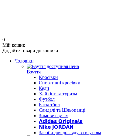
0
Мій кошик
Додайте товари до кошика
Чоловіки
Взуття
Кросівки
Спортивні кросівки
Кеди
Хайкінг та туризм
Футбол
Баскетбол
Сандалі та Шльопанці
Зимове взуття
𝗔𝗱𝗶𝗱𝗮𝘀 𝗢𝗿𝗶𝗴𝗶𝗻𝗮𝗹𝘀
𝗡𝗶𝗸𝗲 𝗝𝗢𝗥𝗗𝗔𝗡
Засоби для догляду за взуттям