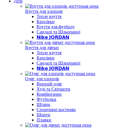
Діти
Взуття для хлопців
Тепле взуття
Кросівки
Взуття для футболу
Сандалі та Шльопанці
𝗡𝗶𝗸𝗲 𝗝𝗢𝗥𝗗𝗔𝗡
Взуття для дівчат
Тепле взуття
Кросівки
Сандалі та Шльопанці
𝗡𝗶𝗸𝗲 𝗝𝗢𝗥𝗗𝗔𝗡
Одяг для хлопців
Верхній одяг
Худі та Світшоти
Комбінезони
Футболки
Штани
Спортивні костюми
Шорти
Плавки