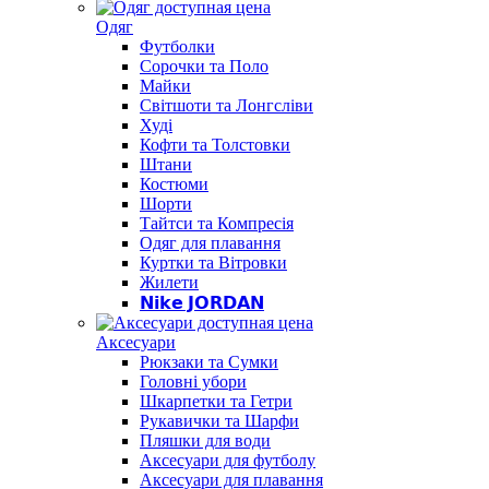
Одяг
Футболки
Сорочки та Поло
Майки
Світшоти та Лонгсліви
Худі
Кофти та Толстовки
Штани
Костюми
Шорти
Тайтси та Компресія
Одяг для плавання
Куртки та Вітровки
Жилети
𝗡𝗶𝗸𝗲 𝗝𝗢𝗥𝗗𝗔𝗡
Аксесуари
Рюкзаки та Сумки
Головні убори
Шкарпетки та Гетри
Рукавички та Шарфи
Пляшки для води
Аксесуари для футболу
Аксесуари для плавання