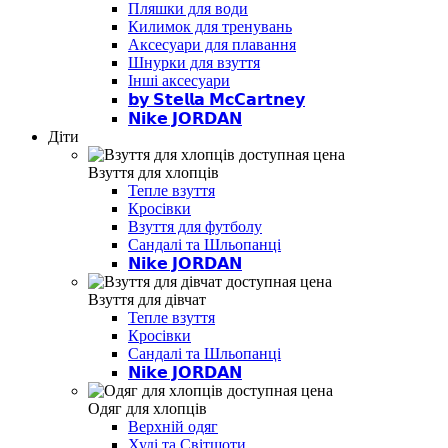
Пляшки для води
Килимок для тренувань
Аксесуари для плавання
Шнурки для взуття
Інші аксесуари
𝗯𝘆 𝗦𝘁𝗲𝗹𝗹𝗮 𝗠𝗰𝗖𝗮𝗿𝘁𝗻𝗲𝘆
𝗡𝗶𝗸𝗲 𝗝𝗢𝗥𝗗𝗔𝗡
Діти
Взуття для хлопців
Тепле взуття
Кросівки
Взуття для футболу
Сандалі та Шльопанці
𝗡𝗶𝗸𝗲 𝗝𝗢𝗥𝗗𝗔𝗡
Взуття для дівчат
Тепле взуття
Кросівки
Сандалі та Шльопанці
𝗡𝗶𝗸𝗲 𝗝𝗢𝗥𝗗𝗔𝗡
Одяг для хлопців
Верхній одяг
Худі та Світшоти