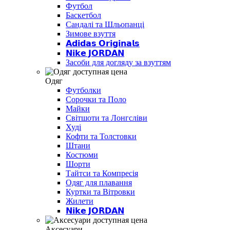
Футбол
Баскетбол
Сандалі та Шльопанці
Зимове взуття
𝗔𝗱𝗶𝗱𝗮𝘀 𝗢𝗿𝗶𝗴𝗶𝗻𝗮𝗹𝘀
𝗡𝗶𝗸𝗲 𝗝𝗢𝗥𝗗𝗔𝗡
Засоби для догляду за взуттям
Одяг
Футболки
Сорочки та Поло
Майки
Світшоти та Лонгсліви
Худі
Кофти та Толстовки
Штани
Костюми
Шорти
Тайтси та Компресія
Одяг для плавання
Куртки та Вітровки
Жилети
𝗡𝗶𝗸𝗲 𝗝𝗢𝗥𝗗𝗔𝗡
Аксесуари