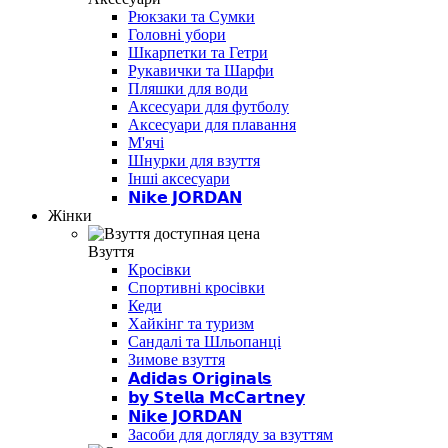
Рюкзаки та Сумки
Головні убори
Шкарпетки та Гетри
Рукавички та Шарфи
Пляшки для води
Аксесуари для футболу
Аксесуари для плавання
М'ячі
Шнурки для взуття
Інші аксесуари
𝗡𝗶𝗸𝗲 𝗝𝗢𝗥𝗗𝗔𝗡
Жінки
Взуття
Кросівки
Спортивні кросівки
Кеди
Хайкінг та туризм
Сандалі та Шльопанці
Зимове взуття
𝗔𝗱𝗶𝗱𝗮𝘀 𝗢𝗿𝗶𝗴𝗶𝗻𝗮𝗹𝘀
𝗯𝘆 𝗦𝘁𝗲𝗹𝗹𝗮 𝗠𝗰𝗖𝗮𝗿𝘁𝗻𝗲𝘆
𝗡𝗶𝗸𝗲 𝗝𝗢𝗥𝗗𝗔𝗡
Засоби для догляду за взуттям