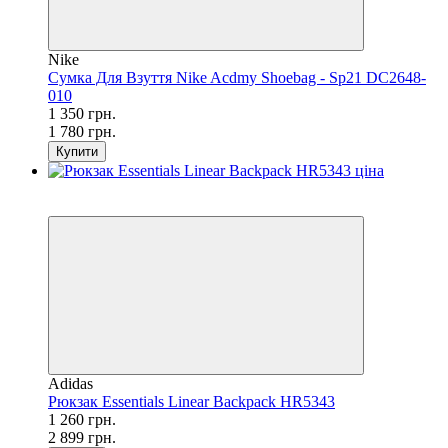
Nike
Сумка Для Взуття Nike Acdmy Shoebag - Sp21 DC2648-
010
1 350 грн.
1 780 грн.
Купити
SALE
−57%
Adidas
Рюкзак Essentials Linear Backpack HR5343
1 260 грн.
2 899 грн.