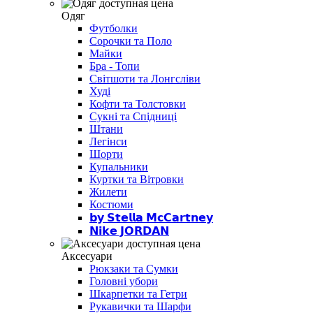
Одяг
Футболки
Сорочки та Поло
Майки
Бра - Топи
Світшоти та Лонгсліви
Худі
Кофти та Толстовки
Сукні та Спідниці
Штани
Легінси
Шорти
Купальники
Куртки та Вітровки
Жилети
Костюми
𝗯𝘆 𝗦𝘁𝗲𝗹𝗹𝗮 𝗠𝗰𝗖𝗮𝗿𝘁𝗻𝗲𝘆
𝗡𝗶𝗸𝗲 𝗝𝗢𝗥𝗗𝗔𝗡
Аксесуари
Рюкзаки та Сумки
Головні убори
Шкарпетки та Гетри
Рукавички та Шарфи