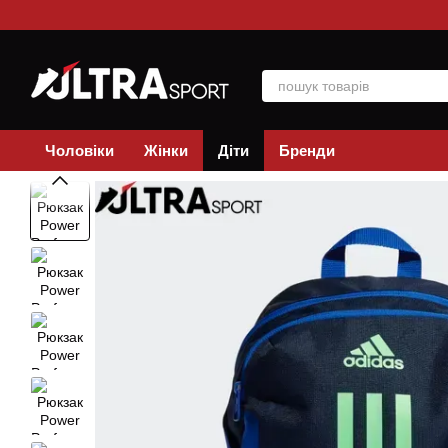
Перейти до основного контенту
Чоловіки
Жінки
Діти
Бренди