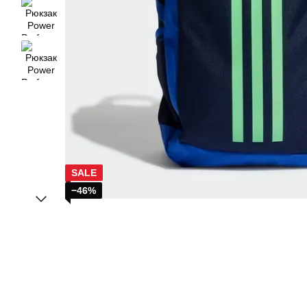
SALE
−46%