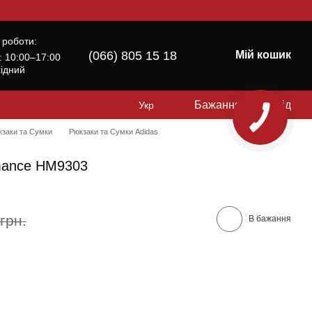
 роботи:
(066) 805 15 18
Мій кошик
б: 10:00–17:00
хідний
Бажання
Вхід
Укр
кзаки та Сумки
Рюкзаки та Сумки Adidas
mance HM9303
грн.
В бажання