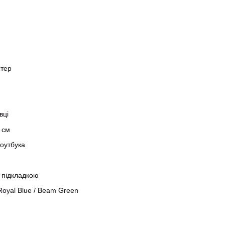
стер
вці
 см
ноутбука
ю підкладкою
 Royal Blue / Beam Green