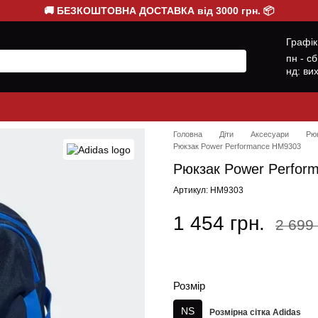
🚚 БЕЗКОШТОВНА ДОСТАВКА від 3000 грн. 📦
Графік
пн - с
нд: ви
Головна
Діти
Аксесуари
Рю
Рюкзак Power Performance HM9303
Рюкзак Power Perfor
Артикул: HM9303
1 454 грн.
2 699 
Розмір
NS
Розмірна сітка Adidas