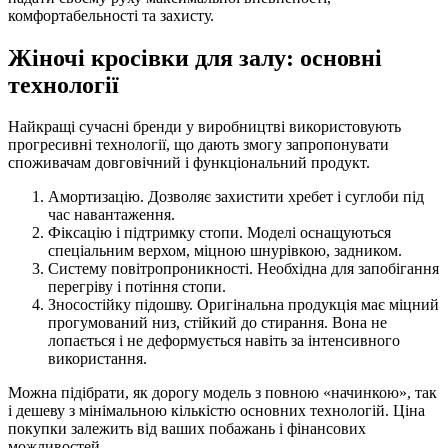
комфортабельності та захисту.
Жіночі кросівки для залу: основні
технології
Найкращі сучасні бренди у виробництві використовують
прогресивні технології, що дають змогу запропонувати
споживачам довговічний і функціональний продукт.
Амортизацію. Дозволяє захистити хребет і суглоби під
час навантаження.
Фіксацію і підтримку стопи. Моделі оснащуються
спеціальним верхом, міцною шнурівкою, задником.
Систему повітропроникності. Необхідна для запобігання
перегріву і потіння стопи.
Зносостійку підошву. Оригінальна продукція має міцний
прогумований низ, стійкий до стирання. Вона не
лопається і не деформується навіть за інтенсивного
використання.
Можна підібрати, як дорогу модель з повною «начинкою», так
і дешеву з мінімальною кількістю основних технологій. Ціна
покупки залежить від ваших побажань і фінансових
можливостей.