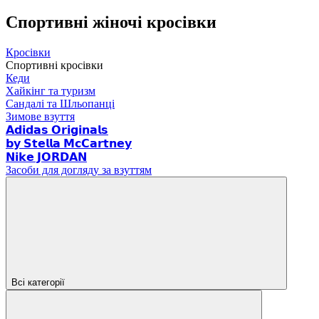
Спортивні жіночі кросівки
Кросівки
Спортивні кросівки
Кеди
Хайкінг та туризм
Сандалі та Шльопанці
Зимове взуття
𝗔𝗱𝗶𝗱𝗮𝘀 𝗢𝗿𝗶𝗴𝗶𝗻𝗮𝗹𝘀
𝗯𝘆 𝗦𝘁𝗲𝗹𝗹𝗮 𝗠𝗰𝗖𝗮𝗿𝘁𝗻𝗲𝘆
𝗡𝗶𝗸𝗲 𝗝𝗢𝗥𝗗𝗔𝗡
Засоби для догляду за взуттям
Всі категорії