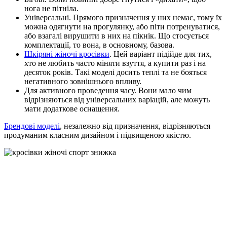
нога не пітніла.
Універсальні. Прямого призначення у них немає, тому їх
можна одягнути на прогулянку, або піти потренуватися,
або взагалі вирушити в них на пікнік. Що стосується
комплектації, то вона, в основному, базова.
Шкіряні жіночі кросівки
. Цей варіант підійде для тих,
хто не любить часто міняти взуття, а купити раз і на
десяток років. Такі моделі досить теплі та не бояться
негативного зовнішнього впливу.
Для активного проведення часу. Вони мало чим
відрізняються від універсальних варіацій, але можуть
мати додаткове оснащення.
Брендові моделі
, незалежно від призначення, відрізняються
продуманим класним дизайном і підвищеною якістю.