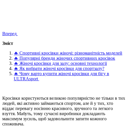
Вперед
Зміст
🔥 Спортивні кросівки жіночі: різноманітність моделей
🔥 Популярні бренди жіночих спортивних кросівок
🔥 Жіночі кросівки для залу: основні технології
🔥 Як вибрати жіночі кросівки для спортзалу?
🔥 Чому варто купити жіночі кросівки для бігу в
ULTRAsport
Кросівки користуються великою популярністю не тільки в тих
людей, які активно займаються спортом, але й у тих, хто
віддає перевагу носінню красивого, зручного та легкого
взуття. Мабуть, тому сучасні виробники докладають
максимум зусиль, щоб задовольнити запити кожного
споживача.