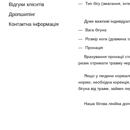
Тип бігу (змагання, ін
Відгуки клієнтів
Дропшипінг
Дуже важливі індивідуальн
Контактна інформація
Вага бігуна
Розмір ноги (довжина 
Пронація
Врахування пронації стопи
ризик отримати травму чер
Якщо у людини нормальна п
норми, необхідна корекція
бігуна від травм, зайвих п
Наша бігова лінійка допом