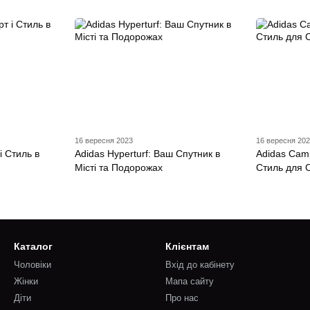
16 вересня 2023
16 вересня 20
і Стиль в
Adidas Hyperturf: Ваш Спутник в
Adidas Camp
Місті та Подорожах
Стиль для 
Каталог
Клієнтам
Чоловіки
Вхід до кабінету
Жінки
Мапа сайту
Діти
Про нас