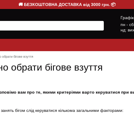
🚚 БЕЗКОШТОВНА ДОСТАВКА від 3000 грн. 📦
Графік
пн - с
нд: ви
 обрати бігове взуття
о обрати бігове взуття
зповімо вам про те, якими критеріями варто керуватися при виб
занять бігом слід керуватися кількома загальними факторами: