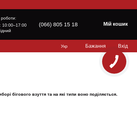
 роботи:
(066) 805 15 18
Мій кошик
б: 10:00–17:00
хідний
Бажання
Вхід
Укр
орі бігового взуття та на які типи воно поділяється.