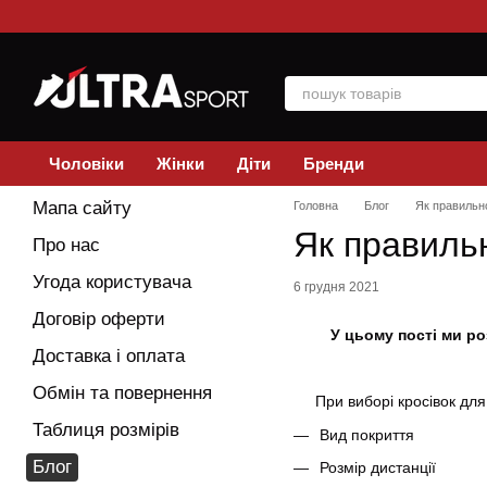
Перейти до основного контенту
Чоловіки
Жінки
Діти
Бренди
Мапа сайту
Головна
Блог
Як правильно
Як правильн
Про нас
Угода користувача
6 грудня 2021
Договір оферти
У цьому пості ми ро
Доставка і оплата
Обмін та повернення
При виборі кросівок для 
Таблиця розмірів
Вид покриття
Блог
Розмір дистанції