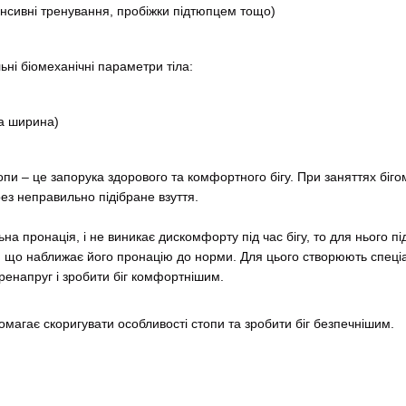
тенсивні тренування, пробіжки підтюпцем тощо)
і біомеханічні параметри тіла:
та ширина)
 – це запорука здорового та комфортного бігу. При заняттях бігом
ез неправильно підібране взуття.
ронація, і не виникає дискомфорту під час бігу, то для нього піді
, що наближає його пронацію до норми. Для цього створюють спеціа
еренапруг і зробити біг комфортнішим.
агає скоригувати особливості стопи та зробити біг безпечнішим.