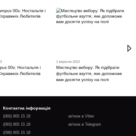
23
1 вересня 2023
us 00s: Ностальгія і
Мистецтво вибору: Як підібрати
Справжніх Любителів
футбольне взуття, яке допоможе
вам досягти успіху на полі
Контактна інформація
(066) 805 15 18
зв'язок в Viber
(093) 805 15 18
зв'язок в Telegram
(098) 805 15 18