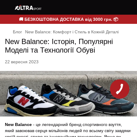
🚚 БЕЗКОШТОВНА ДОСТАВКА від 3000 грн. 📦
Блог
New Balance: Комфорт і Стиль в Кожній Деталі
New Balance: Історія, Популярні
Моделі та Технології Обуві
22 вересня 2023
New Balance
- це легендарний бренд спортивного взуття,
який завоював серця мільйонів людей по всьому світу завдяки
своїй якості, стилю та інноваційним технологіям. Якщо ви