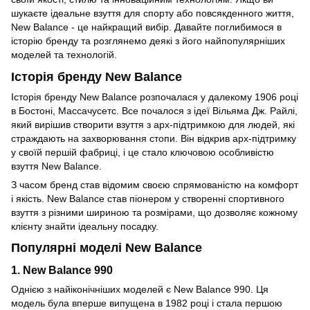
шукаєте ідеальне взуття для спорту або повсякденного життя,
New Balance - це найкращий вибір. Давайте поглибимося в
історію бренду та розглянемо деякі з його найпопулярніших
моделей та технологій.
Історія бренду New Balance
Історія бренду New Balance розпочалася у далекому 1906 році
в Бостоні, Массачусетс. Все почалося з ідеї Вільяма Дж. Райлі,
який вирішив створити взуття з арх-підтримкою для людей, які
страждають на захворювання стопи. Він відкрив арх-підтримку
у своїй першій фабриці, і це стало ключовою особливістю
взуття New Balance.
З часом бренд став відомим своєю спрямованістю на комфорт
і якість. New Balance став піонером у створенні спортивного
взуття з різними шириною та розмірами, що дозволяє кожному
клієнту знайти ідеальну посадку.
Популярні моделі New Balance
1. New Balance 990
Однією з найіконічніших моделей є New Balance 990. Ця
модель була вперше випущена в 1982 році і стала першою