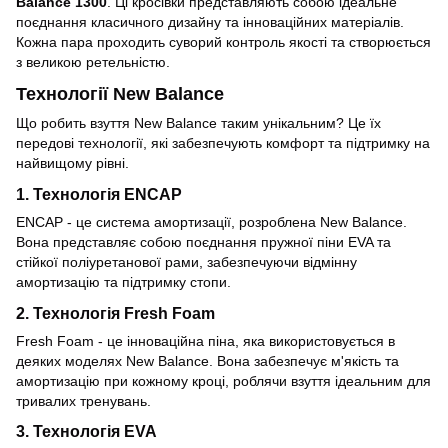
Balance 1300
. Ці кросівки представляють собою ідеальне
поєднання класичного дизайну та інноваційних матеріалів.
Кожна пара проходить суворий контроль якості та створюється
з великою ретельністю.
Технології New Balance
Що робить взуття New Balance таким унікальним? Це їх
передові технології, які забезпечують комфорт та підтримку на
найвищому рівні.
1. Технологія ENCAP
ENCAP - це система амортизації, розроблена New Balance.
Вона представляє собою поєднання пружної піни EVA та
стійкої поліуретанової рами, забезпечуючи відмінну
амортизацію та підтримку стопи.
2. Технологія Fresh Foam
Fresh Foam - це інноваційна піна, яка використовується в
деяких моделях New Balance. Вона забезпечує м'якість та
амортизацію при кожному кроці, роблячи взуття ідеальним для
тривалих тренувань.
3. Технологія EVA