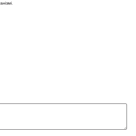
анізмі.