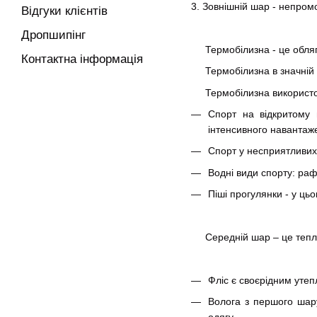
3. Зовнішній шар - непром
Відгуки клієнтів
Дропшипінг
Термобілизна - це облягаю
Контактна інформація
Термобілизна в значній мі
Термобілизна використову
Спорт на відкритому п
інтенсивного навантаж
Спорт у несприятливих 
Водні види спорту: раф
Піші прогулянки - у ць
Середній шар – це теплі д
Фліс є своєрідним утеп
Волога з першого шару