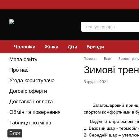
Перейти до основного контенту
Чоловіки
Жінки
Діти
Бренди
Мапа сайту
Головна
Блог
Зимові трен
Зимові тре
Про нас
Угода користувача
8 грудня 2021
Договір оферти
Доставка і оплата
Багатошаровий принцип зи
Обмін та повернення
спортом комфортними в бу
Виділяють три основні ш
Таблиця розмірів
1. Базовий шар - термобіл
Блог
2. Середній шар – утепл