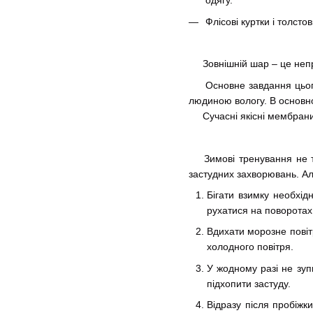
одягу.
Флісові куртки і толсто
Зовнішній шар – це непро
Основне завдання цього ша
людиною вологу. В основн
Сучасні якісні мембрани ц
Зимові тренування не тіл
застудних захворювань. Ал
Бігати взимку необхід
рухатися на поворотах
Вдихати морозне повіт
холодного повітря.
У жодному разі не зупи
підхопити застуду.
Відразу після пробіжк