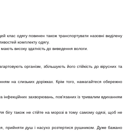
цей клас одягу повинен також транспортувати назовні виділену
ивостей комплекту одягу.
мають високу здатність до виведення вологи.
ртовують організм, збільшують його стійкість до вірусних та
нням на слизьких доріжках. Крім того, намагайтеся обережно
а інфекційних захворювань, пов'язаних із тривалим вдиханням
ля бігу також не стійте на морозі в тому самому одязі, щоб не
ися, прийняти душ і насухо розтертися рушником. Дуже бажано