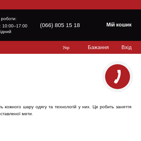
 роботи:
(066) 805 15 18
Мій кошик
б: 10:00–17:00
хідний
Бажання
Вхід
Укр
кожного шару одягу та технологій у них. Це робить заняття
ставленої мети.