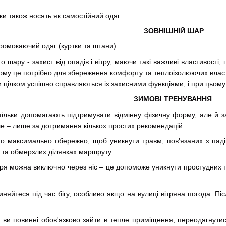
вки також носять як самостійний одяг.
ЗОВНІШНІЙ ШАР
мокаючий одяг (куртки та штани).
ру - захист від опадів і вітру, маючи такі важливі властивості, 
ому це потрібно для збереження комфорту та теплоізолюючих власт
ілком успішно справляються із захисними функціями, і при цьому 
ЗИМОВІ ТРЕНУВАННЯ
ьки допомагають підтримувати відмінну фізичну форму, але й зага
е – лише за дотримання кількох простих рекомендацій.
но максимально обережно, щоб уникнути травм, пов'язаних з паді
 та обмерзлих ділянках маршруту.
ря можна виключно через ніс – це допоможе уникнути простудних т
няйтеся під час бігу, особливо якщо на вулиці вітряна погода. Піс
и ви повинні обов'язково зайти в тепле приміщення, переодягнут