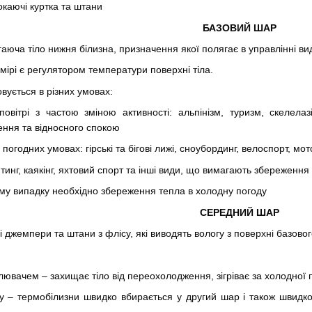
окаючі куртка та штани
БАЗОВИЙ ШАР
ча тіло нижня білизна, призначення якої полягає в управлінні виді
рі є регулятором температури поверхні тіла.
ється в різних умовах:
овітрі з частою зміною активності: альпінізм, туризм, скелела
ення та відносного спокою
погодних умовах: гірські та бігові лижі, сноубординг, велоспорт, м
тинг, каякінг, яхтовий спорт та інші види, що вимагають збереження
ому випадку необхідно збереження тепла в холодну погоду
СЕРЕДНИЙ ШАР
жемпери та штани з флісу, які виводять вологу з поверхні базовог
лювачем – захищає тіло від переохолодження, зігріває за холодної 
 – термобілизни швидко вбирається у другий шар і також швидко