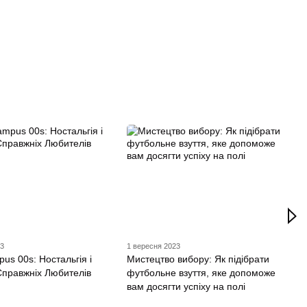
23
1 вересня 2023
us 00s: Ностальгія і
Мистецтво вибору: Як підібрати
Справжніх Любителів
футбольне взуття, яке допоможе
вам досягти успіху на полі