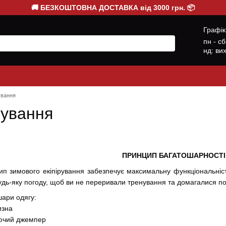
🚚 БЕЗКОШТОВНА ДОСТАВКА від 3000 грн. 📦
Графік
пн - с
нд: ви
ування
нування
ПРИНЦИП БАГАТОШАРНОСТІ
мового екіпірування забезпечує максимальну функціональність 
дь-яку погоду, щоб ви не переривали тренування та домагалися по
ари одягу:
изна
юючий джемпер