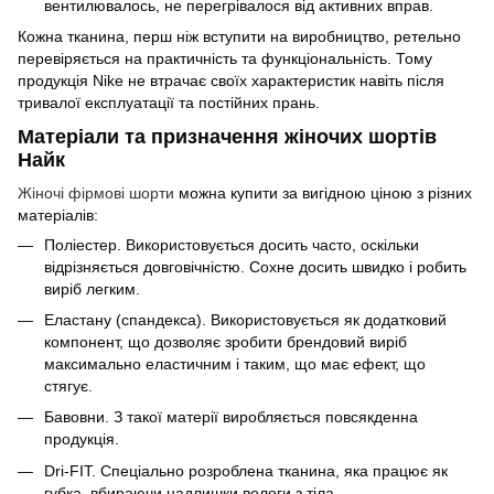
вентилювалось, не перегрівалося від активних вправ.
Кожна тканина, перш ніж вступити на виробництво, ретельно
перевіряється на практичність та функціональність. Тому
продукція Nike не втрачає своїх характеристик навіть після
тривалої експлуатації та постійних прань.
Матеріали та призначення жіночих шортів
Найк
Жіночі фірмові шорти
можна купити за вигідною ціною з різних
матеріалів:
Поліестер. Використовується досить часто, оскільки
відрізняється довговічністю. Сохне досить швидко і робить
виріб легким.
Еластану (спандекса). Використовується як додатковий
компонент, що дозволяє зробити брендовий виріб
максимально еластичним і таким, що має ефект, що
стягує.
Бавовни. З такої матерії виробляється повсякденна
продукція.
Dri-FIT. Спеціально розроблена тканина, яка працює як
губка, вбираючи надлишки вологи з тіла.