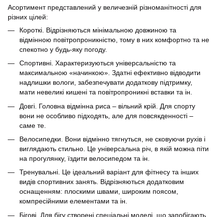
Асортимент представлений у величезній різноманітності для
різних цілей:
Короткі. Відрізняються мінімальною довжиною та
відмінною повітропроникністю, тому в них комфортно та не
спекотно у будь-яку погоду.
Спортивні. Характеризуються універсальністю та
максимальною «начинкою». Здатні ефективно відводити
надлишки вологи, забезпечувати додаткову підтримку,
мати невеликі кишені та повітропроникні вставки та ін.
Довгі. Головна відмінна риса – вільний крій. Для спорту
вони не особливо підходять, але для повсякденності –
саме те.
Велосипедки. Вони відмінно тягнуться, не сковуючи рухів і
виглядають стильно. Це універсальна річ, в якій можна піти
на прогулянку, їздити велосипедом та ін.
Тренувальні. Це ідеальний варіант для фітнесу та інших
видів спортивних занять. Відрізняються додатковим
оснащенням: плоскими швами, широким поясом,
компресійними елементами та ін.
Бігові. Для бігу створені спеціальні моделі, що запобігають