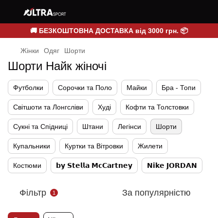
🚚 БЕЗКОШТОВНА ДОСТАВКА від 3000 грн. 📦
Жінки
Одяг
Шорти
Шорти Найк жіночі
Футболки
Сорочки та Поло
Майки
Бра - Топи
Світшоти та Лонгсліви
Худі
Кофти та Толстовки
Сукні та Спідниці
Штани
Легінси
Шорти
Купальники
Куртки та Вітровки
Жилети
Костюми
𝗯𝘆 𝗦𝘁𝗲𝗹𝗹𝗮 𝗠𝗰𝗖𝗮𝗿𝘁𝗻𝗲𝘆
𝗡𝗶𝗸𝗲 𝗝𝗢𝗥𝗗𝗔𝗡
Фільтр
За популярністю
1