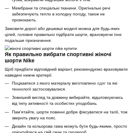
Мембрани та спеціальні тканини. Оригінальні речі
забезпечують тепло в холодну погоду, також не
промокають.
Замовити дорогі або дешевші моделі можна для будь-яких
цілей, головне правильно підібрати шорти, враховуючи їхнє
подальше призначення.
Як правильно вибрати спортивні жіночі
шорти Nike
Щоб придбати відповідний варіант, рекомендуємо враховувати
наведені нижче критерії.
Поцікавтеся з якого матеріалу виготовлено
одяг
та які
технології застосовувалися.
Зовнішній вигляд та довжину вибирайте, відштовхуючись
від типу активності та особистих уподобань.
Пам'ятайте, шорти повинні добре фіксуватися на талії, тож
зверніть увагу на пояс.
Дизайн та кольорова гама можуть бути будь-якими, просто
орієнтуйтеся на свій смак та гардероб.