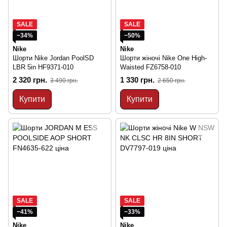
SALE
SALE
−34%
−50%
Nike
Nike
Шорти Nike Jordan PoolSD
Шорти жіночі Nike One High-
LBR 5in HF9371-010
Waisted FZ6758-010
2 320 грн.
1 330 грн.
3 490 грн.
2 650 грн.
Купити
Купити
SALE
SALE
−41%
−33%
Nike
Nike