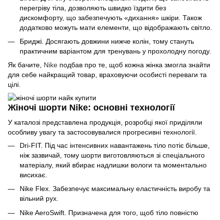
перегріву тіла, дозволяють швидко їздити без
дискомфорту, що забезпечують «дихання» шкіри. Також
додатково можуть мати елементи, що відображають світло.
Бриджі. Досягають довжини нижче колін, тому стануть
практичним варіантом для тренувань у прохолодну погоду.
Як бачите,
Nike
подбав про те, щоб кожна жінка змогла знайти
для себе найкращий товар, враховуючи особисті переваги та
цілі.
Жіночі шорти Nike: основні технології
У каталозі представлена продукція, розробці якої приділяли
особливу увагу та застосовувалися прогресивні технології.
Dri-FIT. Під час інтенсивних навантажень тіло потіє більше,
ніж зазвичай, тому шорти виготовляються зі спеціального
матеріалу, який вбирає надлишки вологи та моментально
висихає.
Nike Flex. Забезпечує максимальну еластичність виробу та
вільний рух.
Nike AeroSwift. Призначена для того, щоб тіло повністю