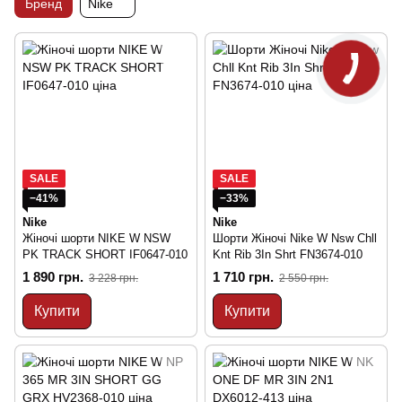
Бренд
Nike
SALE
SALE
−41%
−33%
Nike
Nike
Жіночі шорти NIKE W NSW
Шорти Жіночі Nike W Nsw Chll
PK TRACK SHORT IF0647-010
Knt Rib 3In Shrt FN3674-010
1 890 грн.
1 710 грн.
3 228 грн.
2 550 грн.
Купити
Купити