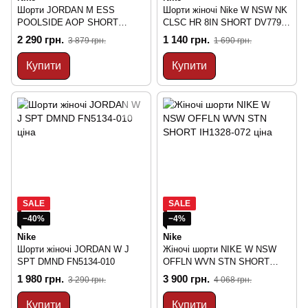
Шорти JORDAN M ESS
Шорти жіночі Nike W NSW NK
POOLSIDE AOP SHORT
CLSC HR 8IN SHORT DV7797-
FN4635-622
019
2 290 грн.
1 140 грн.
3 879 грн.
1 690 грн.
Купити
Купити
SALE
SALE
−40%
−4%
Nike
Nike
Шорти жіночі JORDAN W J
Жіночі шорти NIKE W NSW
SPT DMND FN5134-010
OFFLN WVN STN SHORT
IH1328-072
1 980 грн.
3 900 грн.
3 290 грн.
4 068 грн.
Купити
Купити