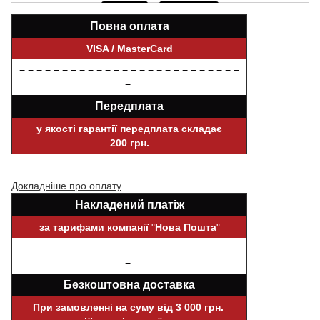
Повна оплата
VISA / MasterCard
− − − − − − − − − − − − − − − − − − − − − − − − − −
−
Передплата
у якості гарантії передплата складає
200 грн.
Докладніше про оплату
Накладений платіж
за тарифами компанії
"
Нова Пошта
"
− − − − − − − − − − − − − − − − − − − − − − − − − −
−
Безкоштовна доставка
При замовленні на суму від 3 000 грн.