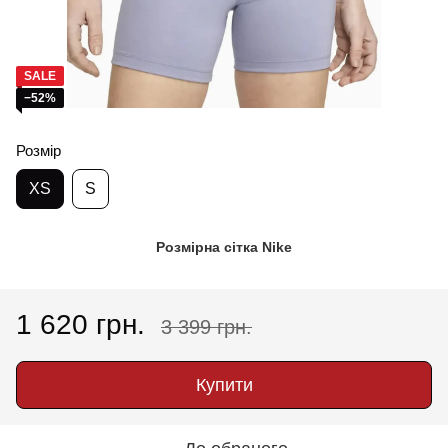
SALE
−52%
Розмір
XS
S
Розмірна сітка Nike
1 620 грн.
3 399 грн.
Купити