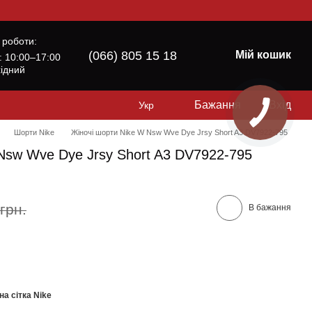
 роботи:
(066) 805 15 18
Мій кошик
б: 10:00–17:00
хідний
Бажання
Вхід
Укр
Шорти Nike
Жіночі шорти Nike W Nsw Wve Dye Jrsy Short A3 DV7922-795
Nsw Wve Dye Jrsy Short A3 DV7922-795
грн.
В бажання
на сітка Nike