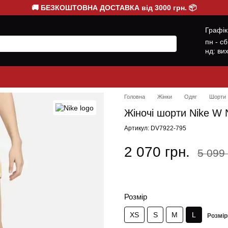
🚚 БЕЗКОШТОВНА ДОСТАВКА від 3000 грн. 📦
Графік
пн - с
нд: ви
Головна
Жінки
Одяг
Шорти
Жіночі шорти Nike W 
Артикул: DV7922-795
2 070 грн.
5 099 
Розмір
XS
S
M
L
Розмір