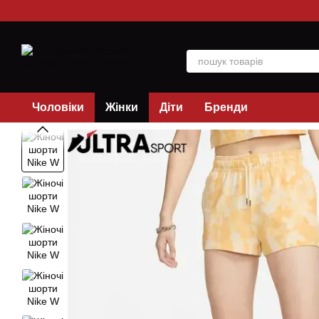
Перейти до основного контенту
Чоловіки
Жінки
Діти
Бренди