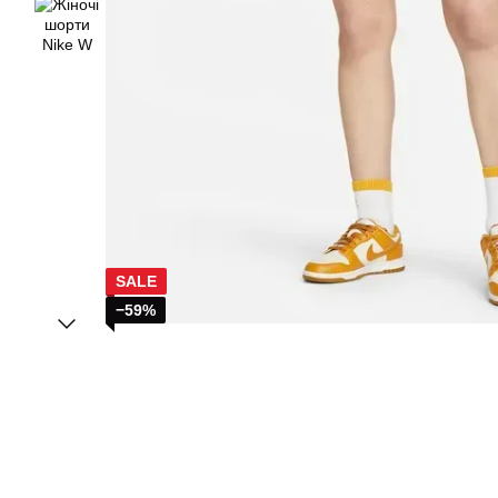
SALE
−59%