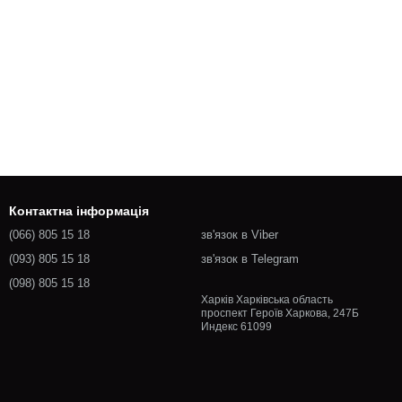
Контактна інформація
(066) 805 15 18
зв'язок в Viber
(093) 805 15 18
зв'язок в Telegram
(098) 805 15 18
Харків Харківська область
проспект Героїв Харкова, 247Б
Индекс 61099