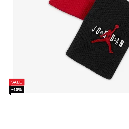
SALE
−10%