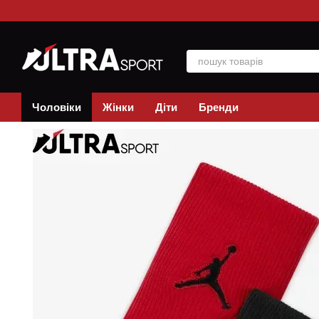
Перейти до основного контенту
Чоловіки
Жінки
Діти
Бренди