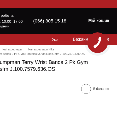
 роботи:
(066) 805 15 18
Мій кошик
б: 10:00–17:00
хідний
Бажання
Вхід
Укр
Інші аксесуари
Інші аксесуари Nike
st Bands 2 Pk Gym Red/Black/Gym Red Osfm J.100.7579.636.OS
Jumpman Terry Wrist Bands 2 Pk Gym
sfm J.100.7579.636.OS
В бажання