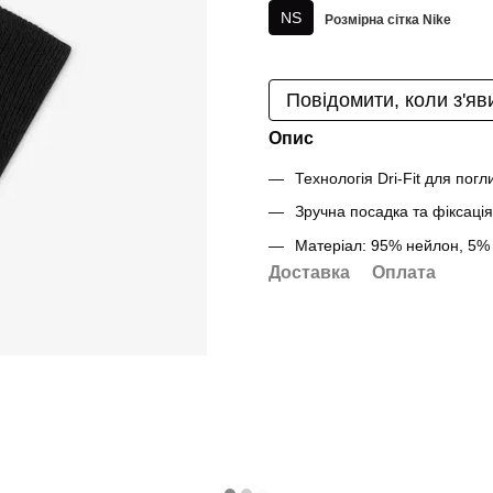
NS
Розмірна сітка Nike
Повідомити, коли з'яв
Опис
Технологія Dri-Fit для пог
Зручна посадка та фіксація
Матеріал: 95% нейлон, 5%
Доставка
Оплата