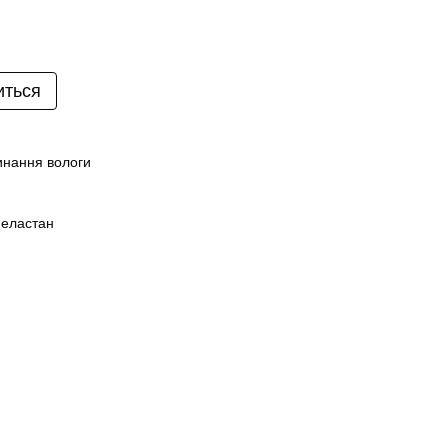
иться
линання вологи
 еластан