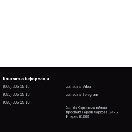
Контактна інформація
(066) 805 15 18
зв'язок в Viber
(093) 805 15 18
зв'язок в Telegram
(098) 805 15 18
Харків Харківська область
проспект Героїв Харкова, 247Б
Индекс 61099