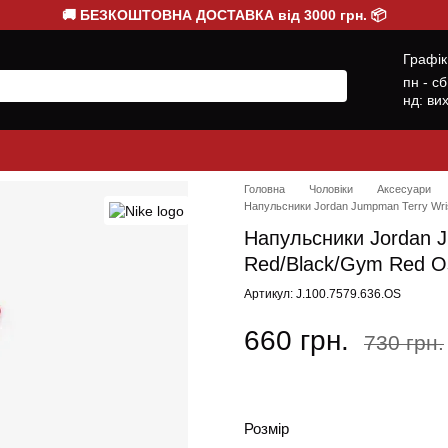
🚚 БЕЗКОШТОВНА ДОСТАВКА від 3000 грн. 📦
Графік
пн - с
нд: ви
Головна
Чоловіки
Аксесуари
Напульсники Jordan Jumpman Terry Wri
Напульсники Jordan 
Red/Black/Gym Red O
Артикул: J.100.7579.636.OS
660 грн.
730 грн.
Розмір