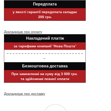
Передплата
у якості гарантії передплата складає
200 грн.
Докладніше про оплату
Накладений платіж
за тарифами компанії
"
Нова Пошта
"
− − − − − − − − − − − − − − − − − − − − − − − − − −
−
Безкоштовна доставка
При замовленні на суму від 3 000 грн.
та здійсненні повної оплати
Докладніше про доставку