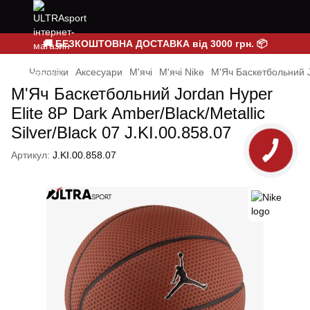
🚚 БЕЗКОШТОВНА ДОСТАВКА від 3000 грн. 📦
Чоловіки
Аксесуари
М'ячі
М'ячі Nike
М'Яч Баскетбольний Jo
М'Яч Баскетбольний Jordan Hyper
Elite 8P Dark Amber/Black/Metallic
Silver/Black 07 J.KI.00.858.07
Артикул:
J.KI.00.858.07