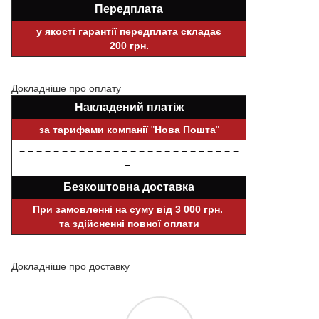
Передплата
у якості гарантії передплата складає
200 грн.
Докладніше про оплату
Накладений платіж
за тарифами компанії
"
Нова Пошта
"
− − − − − − − − − − − − − − − − − − − − − − − − − −
−
Безкоштовна доставка
При замовленні на суму від 3 000 грн.
та здійсненні повної оплати
Докладніше про доставку