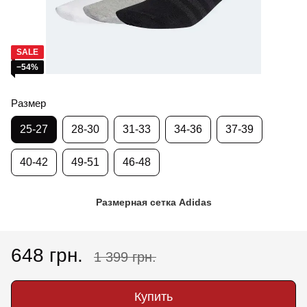
SALE
−54%
Размер
25-27
28-30
31-33
34-36
37-39
40-42
49-51
46-48
Размерная сетка Adidas
648 грн.
1 399 грн.
Купить