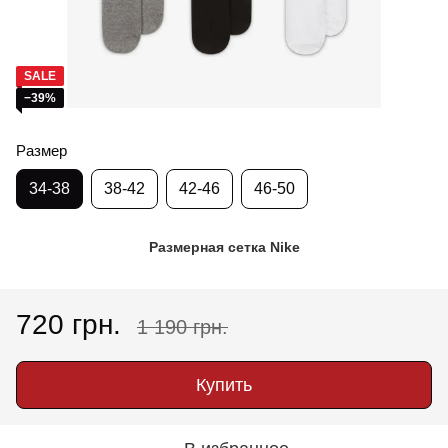
SALE
−39%
Размер
34-38
38-42
42-46
46-50
Размерная сетка Nike
720 грн.
1 190 грн.
Купить