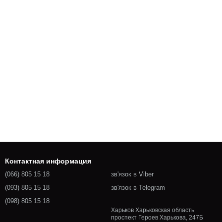
Контактная информация
(066) 805 15 18
зв'язок в Viber
(093) 805 15 18
зв'язок в Telegram
(098) 805 15 18
Харьков Харьковская область
проспект Героев Харькова, 247Б