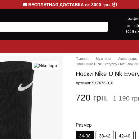
🚚 БЕСПЛАТНАЯ ДОСТАВКА от 3000 грн. 📦
Графи
пн - с
вс: вы
Главная
Мужчины
Аксессуары
Носки Nike U Nk Everyday Ltwt Crew 3P
Носки Nike U Nk Ever
Артикул: SX7676-010
720 грн.
1 190 гр
Размер
34-38
38-42
42-46