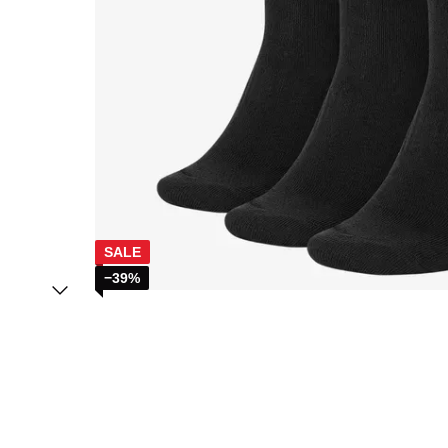
SALE
−39%