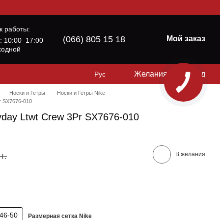
к работы:
(066) 805 15 18
Мой заказ
б: 10:00–17:00
ходной
Желания
Вход
Рус
Носки и Гетры
Носки и Гетры Nike
r SX7676-010
yday Ltwt Crew 3Pr SX7676-010
н.
В желания
46-50
Размерная сетка Nike