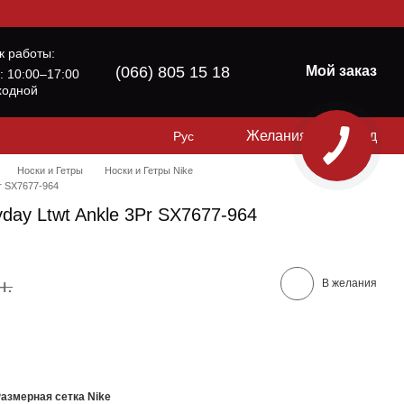
к работы:
(066) 805 15 18
Мой заказ
б: 10:00–17:00
ходной
Желания
Вход
Рус
Носки и Гетры
Носки и Гетры Nike
Pr SX7677-964
yday Ltwt Ankle 3Pr SX7677-964
н.
В желания
азмерная сетка Nike