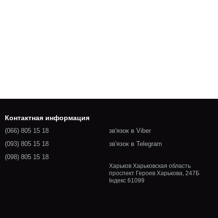
Контактная информация
(066) 805 15 18
зв'язок в Viber
(093) 805 15 18
зв'язок в Telegram
(098) 805 15 18
Харьков Харьковская область
проспект Героев Харькова, 247Б
Індекс 61099