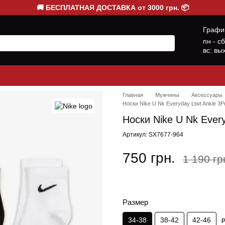
🚚 БЕСПЛАТНАЯ ДОСТАВКА от 3000 грн. 📦
Графи
пн - с
вс: вы
Главная
Мужчины
Аксессуары
Носки Nike U Nk Everyday Ltwt Ankle 3
Носки Nike U Nk Ever
Артикул: SX7677-964
750 грн.
1 190 гр
Размер
34-38
38-42
42-46
Р