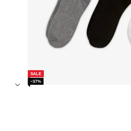
SALE
−37%