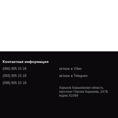
Контактная информация
(066) 805 15 18
зв'язок в Viber
(093) 805 15 18
зв'язок в Telegram
(098) 805 15 18
Харьков Харьковская область
проспект Героев Харькова, 247Б
Індекс 61099