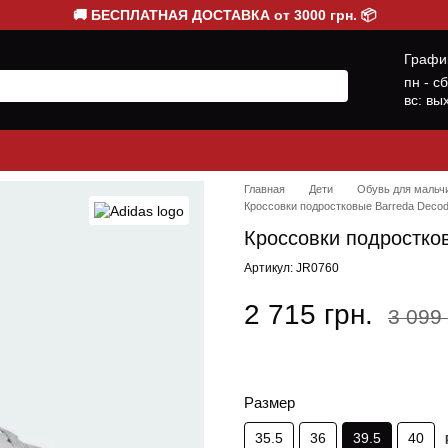
🚚 БЕСПЛАТНАЯ ДОСТАВКА от 3000 грн. 📦
Графи
пн - с
вс: вы
Главная
Дети
Обувь для мальч
Кроссовки подростковые Barreda Deco
Кроссовки подростко
Артикул: JR0760
2 715 грн.
3 099 
Размер
35.5
36
39.5
40