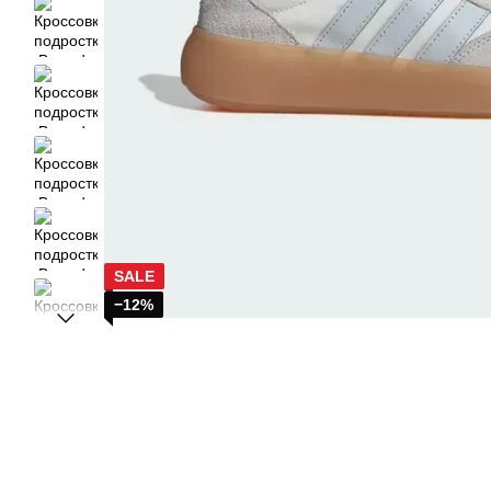
SALE
−12%