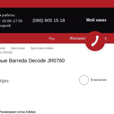
к работы:
(066) 805 15 18
Мой заказ
б: 10:00–17:00
ходной
Желания
Вход
Рус
иков
Кроссовки
Кроссовки Adidas
de JR0760
вые Barreda Decode JR0760
грн.
В желания
Размерная сетка Adidas