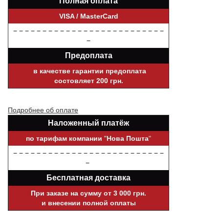
Полная оплата
VISA / MasterCard
− − − − − − − − − − − − − − − − − − − − − − − − − −
−
Предоплата
в качестве гарантии предоплата
состовляет 200 грн.
Подробнее об оплате
Наложенный платёж
по тарифам компании
"
Нова Пошта
"
− − − − − − − − − − − − − − − − − − − − − − − − − −
−
Бесплатная доставка
При заказе на сумму от 3 000 грн.
и внесении полной оплаты