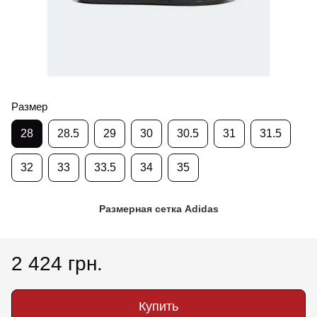
Размер
28
28.5
29
30
30.5
31
31.5
32
33
33.5
34
35
Размерная сетка Adidas
2 424 грн.
Купить