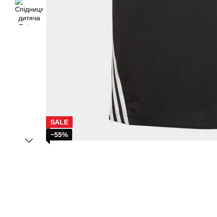
SALE
−55%