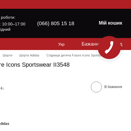
 роботи:
(066) 805 15 18
Мій кошик
б: 10:00–17:00
хідний
Бажання
Вхід
Укр
Шорти
Шорти Adidas
Спідниця дитяча Future Icons Sportswear II3548
e Icons Sportswear II3548
н.
В бажання
Adidas