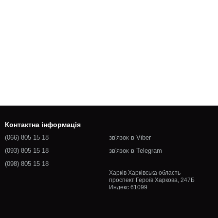
Контактна інформація
(066) 805 15 18
зв'язок в Viber
(093) 805 15 18
зв'язок в Telegram
(098) 805 15 18
Харків Харківська область
проспект Героїв Харкова, 247Б
Индекс 61099