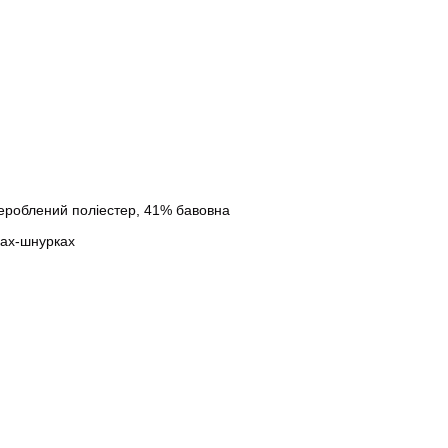
ероблений поліестер, 41% бавовна
ках-шнурках