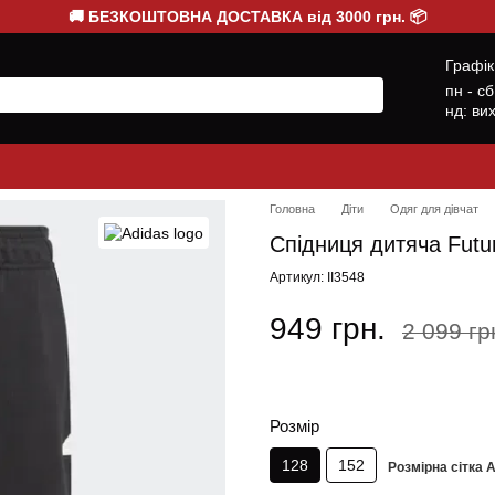
🚚 БЕЗКОШТОВНА ДОСТАВКА від 3000 грн. 📦
Графік
пн - с
нд: ви
Головна
Діти
Одяг для дівчат
Спідниця дитяча Futur
Артикул: II3548
949 грн.
2 099 гр
Розмір
128
152
Розмірна сітка 