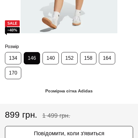
SALE
−40%
Розмір
134
146
140
152
158
164
170
Розмірна сітка Adidas
899 грн.
1 499 грн.
Повідомити, коли з'явиться