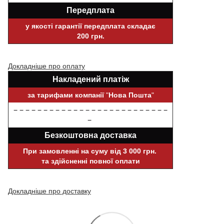
Передплата
у якості гарантії передплата складає
200 грн.
Докладніше про оплату
Накладений платіж
за тарифами компанії
"
Нова Пошта
"
− − − − − − − − − − − − − − − − − − − − − − − − − −
−
Безкоштовна доставка
При замовленні на суму від 3 000 грн.
та здійсненні повної оплати
Докладніше про доставку