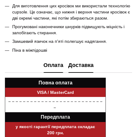
Для виготовлення цих кросівок ми використали технологію
cupsole. Це означає, що нижня і верхня частини кросівок є
дві окремі частини, які потім збираються разом.
Прогумовані наконечники шнурків підвищують міцність і
запобігають стирання.
Замшевий язичок на п'яті полегшує надягання.
Піна в міжпідошві
Оплата
Доставка
Повна оплата
VISA / MasterCard
− − − − − − − − − − − − − − − − − − − − − − − − − −
−
Передплата
у якості гарантії передплата складає
200 грн.