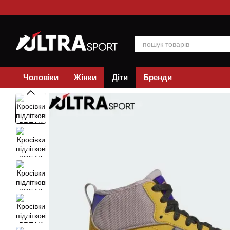
Перейти до основного контенту
Чоловіки
Жінки
Діти
Бренди