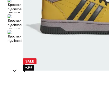
SALE
−2%