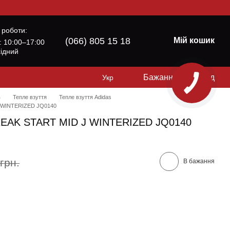
 роботи:
(066) 805 15 18
Мій кошик
б: 10:00–17:00
хідний
Бажання
Вхід
Укр
в
Тепле взуття
Тепле взуття Adidas
 J WINTERIZED JQ0140
 BREAK START MID J WINTERIZED JQ0140
грн.
В бажання