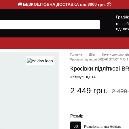
🚚 БЕЗКОШТОВНА ДОСТАВКА від 3000 грн. 📦
Графік
пн - с
нд: ви
Головна
Діти
Взуття для хлопці
Кросівки підліткові BREAK START MID
Кросівки підліткові
Артикул: JQ0140
2 449 грн.
2 499 
Розмір
38
Розмірна сітка Adidas