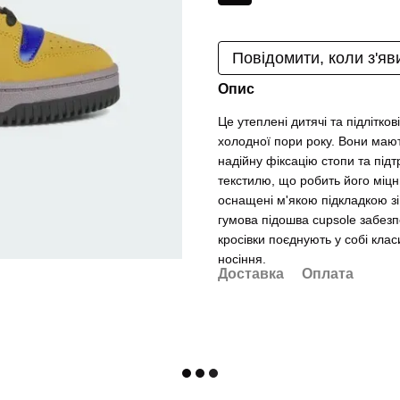
Повідомити, коли з'яв
Опис
Це утеплені дитячі та підлітков
холодної пори року. Вони маю
надійну фіксацію стопи та під
текстилю, що робить його міцн
оснащені м'якою підкладкою зі 
гумова підошва cupsole забез
кросівки поєднують у собі кла
носіння.
Доставка
Оплата