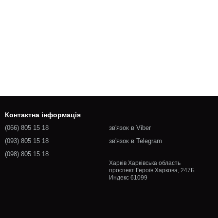
Контактна інформація
(066) 805 15 18
зв'язок в Viber
(093) 805 15 18
зв'язок в Telegram
(098) 805 15 18
Харків Харківська область
проспект Героїв Харкова, 247Б
Индекс 61099