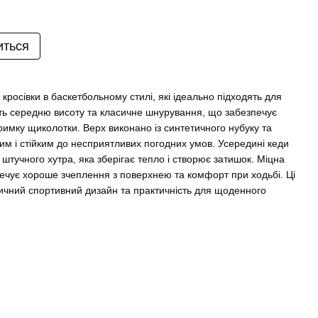
иться
і кросівки в баскетбольному стилі, які ідеально підходять для
ть середню висоту та класичне шнурування, що забезпечує
тримку щиколотки. Верх виконано із синтетичного нубуку та
им і стійким до несприятливих погодних умов. Усередині кеди
штучного хутра, яка зберігає тепло і створює затишок. Міцна
печує хороше зчеплення з поверхнею та комфорт при ходьбі. Ці
сичний спортивний дизайн та практичність для щоденного