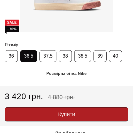
SALE
−30%
Розмір
36
36.5
37.5
38
38.5
39
40
Розмірна сітка Nike
3 420 грн.
4 880 грн.
Купити