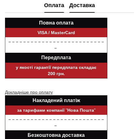
Оплата
Доставка
Повна оплата
VISA / MasterCard
− − − − − − − − − − − − − − − − − − − − − − − − − −
−
Передплата
у якості гарантії передплата складає
200 грн.
Докладніше про оплату
Накладений платіж
за тарифами компанії
"
Нова Пошта
"
− − − − − − − − − − − − − − − − − − − − − − − − − −
−
Безкоштовна доставка