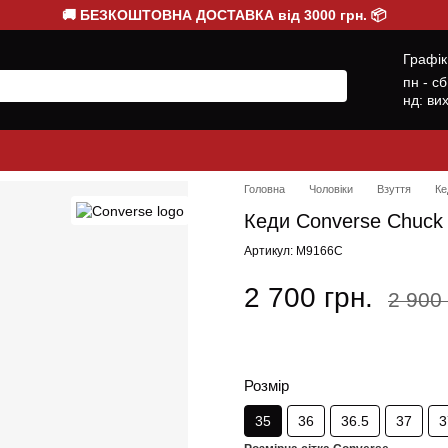
🚚 БЕЗКОШТОВНА ДОСТАВКА від 3000 грн. 📦
Графік
пн - с
нд: ви
Головна
Чоловіки
Взуття
Ке
Кеди Converse Chuck T
Артикул: M9166C
2 700 грн.
2 900 
Розмір
35
36
36.5
37
3