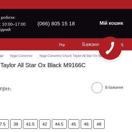
 роботи:
(066) 805 15 18
Мій кошик
б: 10:00–17:00
хідний
Бажання
Вхід
Укр
ди
Кеди Converse
Кеди Converse Chuck Taylor All Star Ox Black M9166C
aylor All Star Ox Black M9166C
грн.
В бажання
7.5
38
41.5
42
44.5
45
46
48