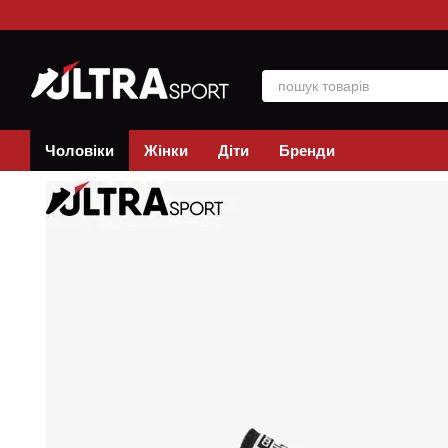
Перейти до основного контенту
Чоловіки
Жінки
Діти
Бренди