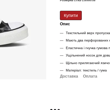
Розмірна сітка Converse
Купити
Опис
Текстильний верх пропускає
Мають два перфорованих кі
Еластична і гнучка гумова 
Ущільнений носок для довш
Щільно прилягаючий язичок
Матеріал: текстиль / гума
Доставка
Оплата