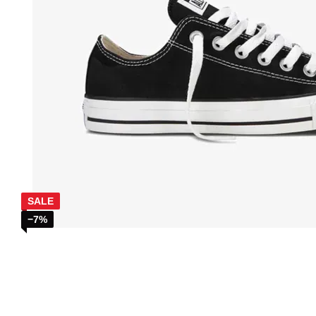
SALE
−7%