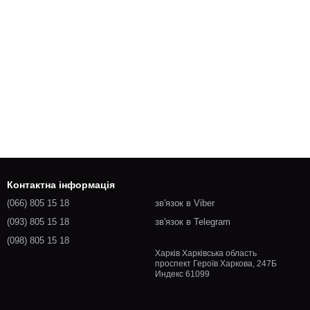
Контактна інформація
(066) 805 15 18
зв'язок в Viber
(093) 805 15 18
зв'язок в Telegram
(098) 805 15 18
Харків Харківська область
проспект Героїв Харкова, 247Б
Индекс 61099