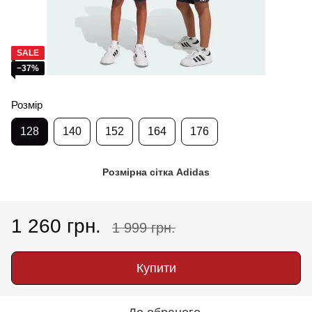
SALE
−37%
Розмір
128
140
152
164
176
Розмірна сітка Adidas
1 260 грн.
1 999 грн.
Купити