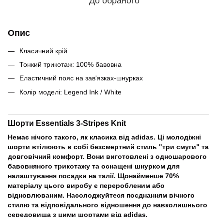
До обраного
Опис
Класичний крій
Тонкий трикотаж: 100% бавовна
Еластичний пояс на зав'язках-шнурках
Колір моделі: Legend Ink / White
Шорти Essentials 3-Stripes Knit
Немає нічого такого, як класика від adidas. Ці молодіжні
шорти втілюють в собі безсмертний стиль "три смуги" та
довговічний комфорт. Вони виготовлені з одношарового
бавовняного трикотажу та оснащені шнурком для
налаштування посадки на талії. Щонайменше 70%
матеріалу цього виробу є переробленим або
відновлюваним. Насолоджуйтеся поєднанням вічного
стилю та відповідального відношення до навколишнього
середовища з цими шортами від adidas.