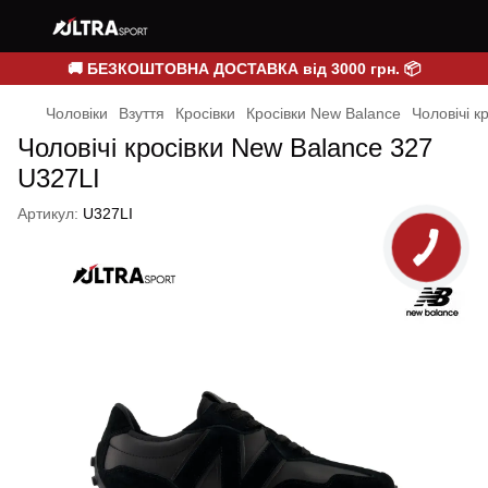
🚚 БЕЗКОШТОВНА ДОСТАВКА від 3000 грн. 📦
Чоловіки
Взуття
Кросівки
Кросівки New Balance
Чоловічі к
Чоловічі кросівки New Balance 327
U327LI
Артикул:
U327LI