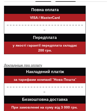
Повна оплата
VISA / MasterCard
− − − − − − − − − − − − − − − − − − − − − − − − − −
−
Передплата
у якості гарантії передплата складає
200 грн.
Докладніше про оплату
Накладений платіж
за тарифами компанії
"
Нова Пошта
"
− − − − − − − − − − − − − − − − − − − − − − − − − −
−
Безкоштовна доставка
При замовленні на суму від 3 000 грн.