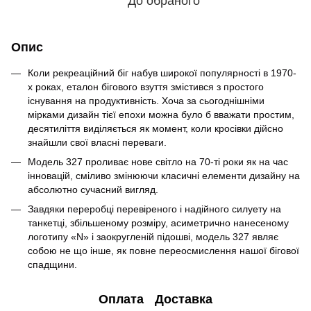
До обраного
Опис
Коли рекреаційний біг набув широкої популярності в 1970-
х роках, еталон бігового взуття змістився з простого
існування на продуктивність. Хоча за сьогоднішніми
мірками дизайн тієї епохи можна було б вважати простим,
десятиліття виділяється як момент, коли кросівки дійсно
знайшли свої власні переваги.
Модель 327 проливає нове світло на 70-ті роки як на час
інновацій, сміливо змінюючи класичні елементи дизайну на
абсолютно сучасний вигляд.
Завдяки переробці перевіреного і надійного силуету на
танкетці, збільшеному розміру, асиметрично нанесеному
логотипу «N» і заокругленій підошві, модель 327 являє
собою не що інше, як повне переосмислення нашої бігової
спадщини.
Оплата
Доставка