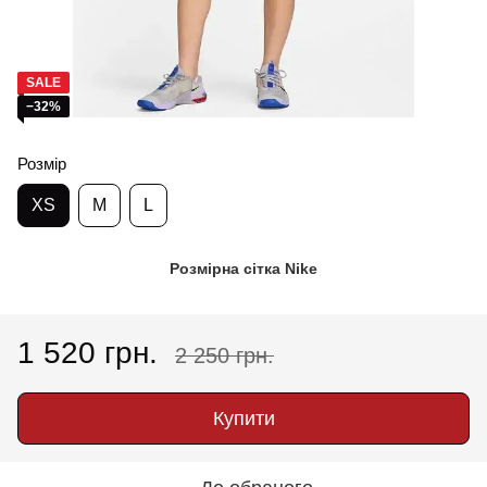
SALE
−32%
Розмір
XS
M
L
Розмірна сітка Nike
1 520 грн.
2 250 грн.
Купити