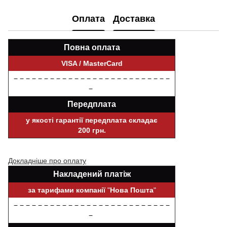
Оплата
Доставка
Повна оплата
VISA / MasterCard
− − − − − − − − − − − − − − − − − − − − − − − − − −
−
Передплата
у якості гарантії передплата складає
200 грн.
Докладніше про оплату
Накладений платіж
за тарифами компанії
"
Нова Пошта
"
− − − − − − − − − − − − − − − − − − − − − − − − − −
−