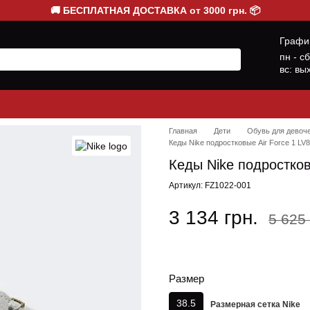
🚚 БЕСПЛАТНАЯ ДОСТАВКА от 3000 грн. 📦
Графи
пн - с
вс: вы
Главная
Дети
Обувь для девоч
Кеды Nike подростковые Air Force 1 LV
Кеды Nike подростков
Артикул: FZ1022-001
3 134 грн.
5 625 
Размер
38.5
Размерная сетка Nike