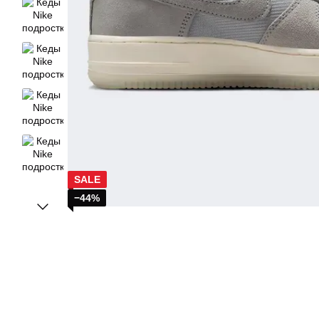
SALE
−44%