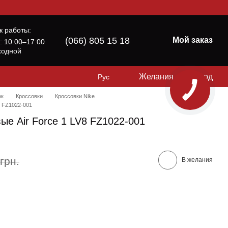
к работы:
(066) 805 15 18
Мой заказ
б: 10:00–17:00
ходной
Желания
Вход
Рус
ек
Кроссовки
Кроссовки Nike
8 FZ1022-001
ые Air Force 1 LV8 FZ1022-001
грн.
В желания