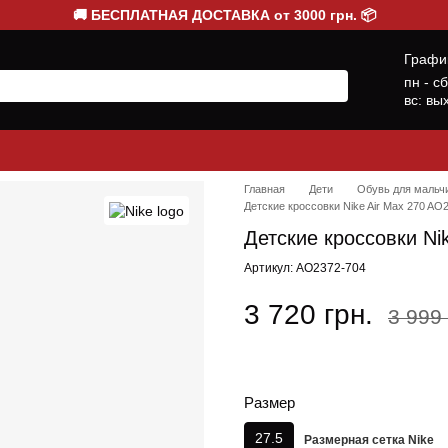
🚚 БЕСПЛАТНАЯ ДОСТАВКА от 3000 грн. 📦
Графи
пн - с
вс: вы
Главная
Дети
Обувь для мальч
Детские кроссовки Nike Air Max 270 AO
Детские кроссовки Ni
Артикул: AO2372-704
3 720 грн.
3 999 
Размер
27.5
Размерная сетка Nike