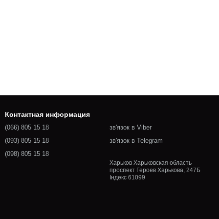
Контактная информация
(066) 805 15 18
зв'язок в Viber
(093) 805 15 18
зв'язок в Telegram
(098) 805 15 18
Харьков Харьковская область
проспект Героев Харькова, 247Б
Індекс 61099