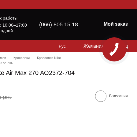
к работы:
(066) 805 15 18
Мой заказ
б: 10:00–17:00
ходной
Желания
Вход
Рус
иков
Кроссовки
Кроссовки Nike
2372-704
ke Air Max 270 AO2372-704
грн.
В желания