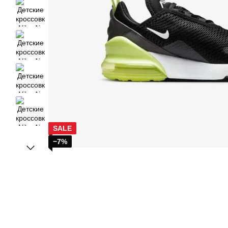
SALE
−7%