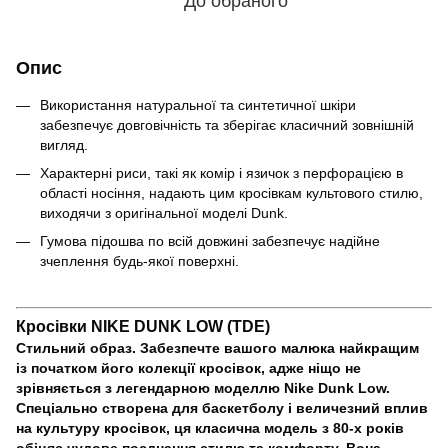
До обраного
Опис
Використання натуральної та синтетичної шкіри
забезпечує довговічність та зберігає класичний зовнішній
вигляд.
Характерні риси, такі як комір і язичок з перфорацією в
області носіння, надають цим кросівкам культового стилю,
виходячи з оригінальної моделі Dunk.
Гумова підошва по всій довжині забезпечує надійне
зчеплення будь-якої поверхні.
Кросівки NIKE DUNK LOW (TDE)
Стильний образ.
Забезпечте вашого малюка найкращим
із початком його колекції кросівок, адже ніщо не
зрівняється з легендарною моделлю Nike Dunk Low.
Спеціально створена для баскетболу і величезний вплив
на культуру кросівок, ця класична модель з 80-х років
обіцяє чудове поєднання стилю та комфорту.
Вона