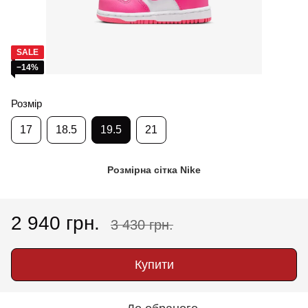
SALE
−14%
Розмір
17
18.5
19.5
21
Розмірна сітка Nike
2 940 грн.
3 430 грн.
Купити