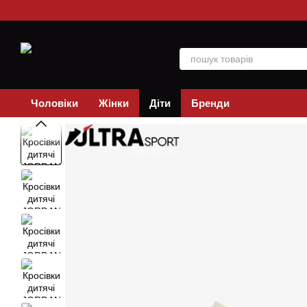
Перейти до основного контенту
Чоловіки
Жінки
Діти
Бренди