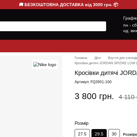
🚚 БЕЗКОШТОВНА ДОСТАВКА від 3000 грн. 📦
Графік
пн - с
нд: ви
Головна
Діти
Взуття для хлопці
Кросівки дитячі JORDAN SPIZIKE LOW 
Кросівки дитячі JOR
Артикул: FQ3951-100
3 800 грн.
4 110 
Розмір
27.5
29.5
30
Розмірн