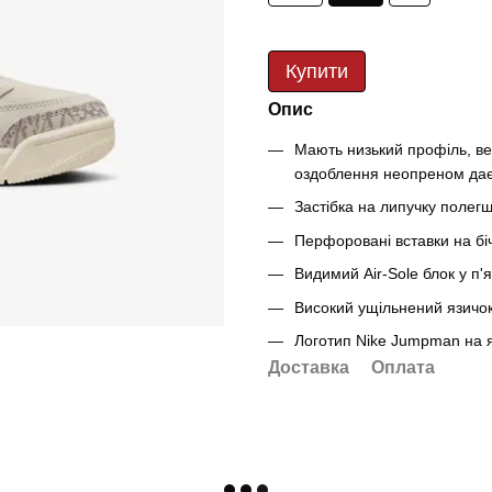
Купити
Опис
Мають низький профіль, вер
оздоблення неопреном дає
Застібка на липучку полег
Перфоровані вставки на бі
Видимий Air-Sole блок у п'
Високий ущільнений язичок
Логотип Nike Jumpman на я
Доставка
Оплата