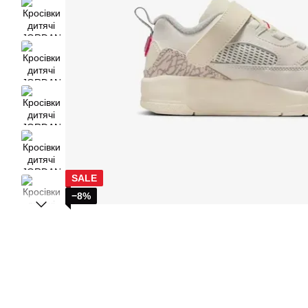
SALE
−8%