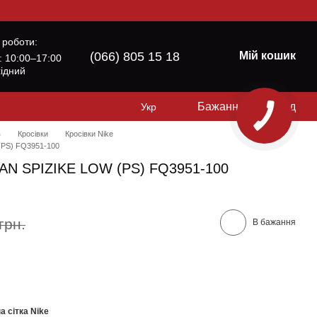
 роботи:
(066) 805 15 18
Мій кошик
б: 10:00–17:00
хідний
Бажання
Вхід
Укр
в
Кросівки
Кросівки Nike
(PS) FQ3951-100
DAN SPIZIKE LOW (PS) FQ3951-100
грн.
В бажання
а сітка Nike