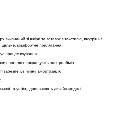
х виконаний зі шкіри та вставок з текстилю, внутрішнє
 щільне, комфортне прилягання.
шує процес взування.
чних панелях покращують повітрообмін.
яті забезпечує чуйну амортизацію.
.
зичці та устілці доповнюють дизайн моделі.