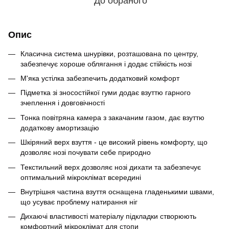
До обраного
Опис
Класична система шнурівки, розташована по центру,
забезпечує хороше облягання і додає стійкість нозі
М'яка устілка забезпечить додатковий комфорт
Підметка зі зносостійкої гуми додає взуттю гарного
зчеплення і довговічності
Тонка повітряна камера з закачаним газом, дає взуттю
додаткову амортизацію
Шкіряний верх взуття - це високий рівень комфорту, що
дозволяє нозі почувати себе природно
Текстильний верх дозволяє нозі дихати та забезпечує
оптимальний мікроклімат всередині
Внутрішня частина взуття оснащена гладенькими швами,
що усуває проблему натирання ніг
Дихаючі властивості матеріалу підкладки створюють
комфортний мікроклімат для стопи